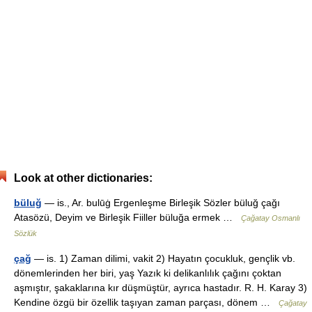
Look at other dictionaries:
büluğ
— is., Ar. bulūġ Ergenleşme Birleşik Sözler büluğ çağı
Atasözü, Deyim ve Birleşik Fiiller büluğa ermek …
Çağatay Osmanlı
Sözlük
çağ
— is. 1) Zaman dilimi, vakit 2) Hayatın çocukluk, gençlik vb.
dönemlerinden her biri, yaş Yazık ki delikanlılık çağını çoktan
aşmıştır, şakaklarına kır düşmüştür, ayrıca hastadır. R. H. Karay 3)
Kendine özgü bir özellik taşıyan zaman parçası, dönem …
Çağatay