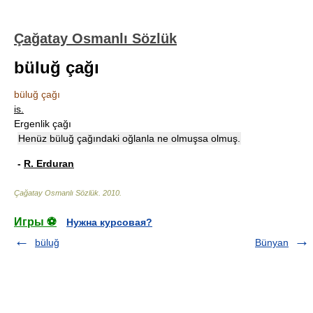
Çağatay Osmanlı Sözlük
büluğ çağı
büluğ çağı
is.
Ergenlik çağı
Henüz büluğ çağındaki oğlanla ne olmuşsa olmuş.
-
R. Erduran
Çağatay Osmanlı Sözlük
.
2010
.
Игры ⚽
Нужна курсовая?
büluğ
Bünyan