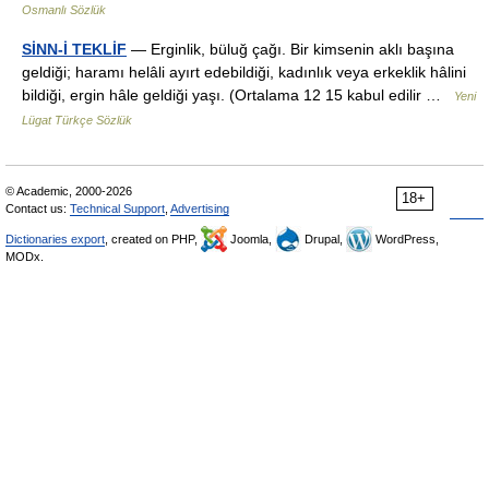
Osmanlı Sözlük
SİNN-İ TEKLİF
— Erginlik, büluğ çağı. Bir kimsenin aklı başına
geldiği; haramı helâli ayırt edebildiği, kadınlık veya erkeklik hâlini
bildiği, ergin hâle geldiği yaşı. (Ortalama 12 15 kabul edilir …
Yeni
Lügat Türkçe Sözlük
© Academic, 2000-2026
18+
Contact us:
Technical Support
,
Advertising
Dictionaries export
, created on PHP,
Joomla,
Drupal,
WordPress,
MODx.