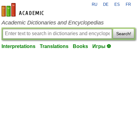
RU
DE
ES
FR
en-academic.com
Academic Dictionaries and Encyclopedias
Search!
Interpretations
Translations
Books
Игры ⚽