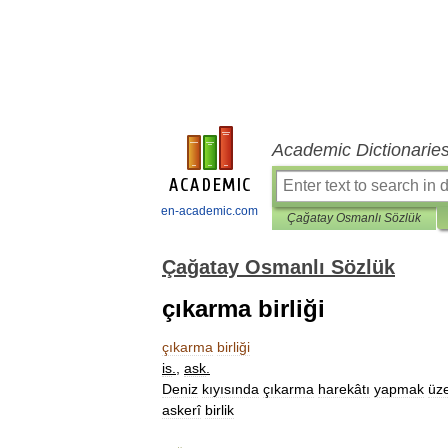
Academic Dictionarie
en-academic.com
Çağatay Osmanlı Sözlük
Çağatay Osmanlı Sözlük
çıkarma birliği
çıkarma
birliği
is
.
,
ask
.
Deniz
kıyısında
çıkarma
harekâtı
yapmak
üz
askerî
birlik