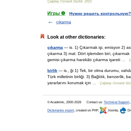
Çağatay
Osmanlı
Sözlük
.
2010
.
Игры ⚽
Нужно решить контрольную?
çıkarma
Look at other dictionaries:
çıkarma
— is. 1) Çıkarmak işi, emisyon 2) as
çıkarma 3) mat. Dört işlemden biri, çıkarmak i
gemisi çıkarma harekâtı çıkarma işareti …
Ç
birlik
— is., ği 1) Tek, bir olma durumu, vahda
Türk milletinin birliği. 3) Bağlılık, benzerlik, ba
yararlarını korumak için …
Çağatay Osmanlı Söz
© Academic, 2000-2026
Contact us:
Technical Support
,
Dictionaries export
, created on PHP,
Joomla,
Dr