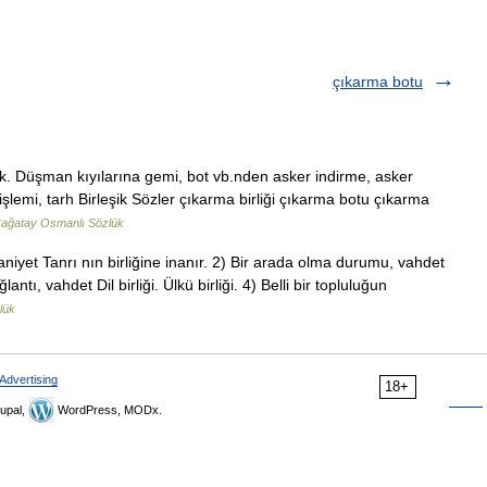
çıkarma botu
k. Düşman kıyılarına gemi, bot vb.nden asker indirme, asker
şlemi, tarh Birleşik Sözler çıkarma birliği çıkarma botu çıkarma
ağatay Osmanlı Sözlük
niyet Tanrı nın birliğine inanır. 2) Bir arada olma durumu, vahdet
ğlantı, vahdet Dil birliği. Ülkü birliği. 4) Belli bir topluluğun
lük
Advertising
18+
upal,
WordPress, MODx.