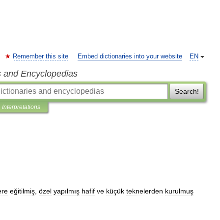
Remember this site
Embed dictionaries into your website
EN
s and Encyclopedias
Search!
Interpretations
ere
eğitilmiş
,
özel
yapılmış
hafif
ve
küçük
teknelerden
kurulmuş