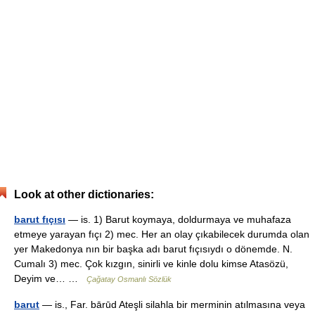
Look at other dictionaries:
barut fıçısı
— is. 1) Barut koymaya, doldurmaya ve muhafaza
etmeye yarayan fıçı 2) mec. Her an olay çıkabilecek durumda olan
yer Makedonya nın bir başka adı barut fıçısıydı o dönemde. N.
Cumalı 3) mec. Çok kızgın, sinirli ve kinle dolu kimse Atasözü,
Deyim ve… …
Çağatay Osmanlı Sözlük
barut
— is., Far. bārūd Ateşli silahla bir merminin atılmasına veya