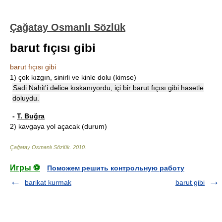
Çağatay Osmanlı Sözlük
barut fıçısı gibi
barut fıçısı gibi
1)
çok kızgın, sinirli ve kinle dolu (kimse)
Sadi Nahit'i delice kıskanıyordu, içi bir barut fıçısı gibi hasetle
doluydu.
-
T. Buğra
2)
kavgaya yol açacak (durum)
Çağatay Osmanlı Sözlük
.
2010
.
Игры ⚽
Поможем решить контрольную работу
barikat kurmak
barut gibi