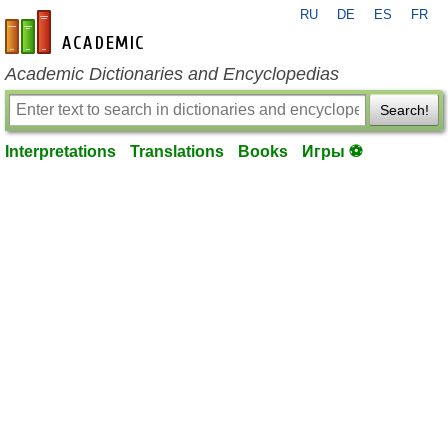
RU
DE
ES
FR
en-academic.com
Academic Dictionaries and Encyclopedias
Search!
Interpretations
Translations
Books
Игры ⚽