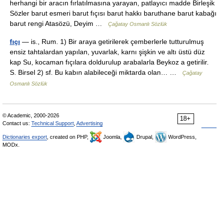
herhangi bir aracın fırlatılmasına yarayan, patlayıcı madde Birleşik
Sözler barut esmeri barut fıçısı barut hakkı baruthane barut kabağı
barut rengi Atasözü, Deyim …
Çağatay Osmanlı Sözlük
fıçı
— is., Rum. 1) Bir araya getirilerek çemberlerle tutturulmuş
ensiz tahtalardan yapılan, yuvarlak, karnı şişkin ve altı üstü düz
kap Su, kocaman fıçılara doldurulup arabalarla Beykoz a getirilir.
S. Birsel 2) sf. Bu kabın alabileceği miktarda olan… …
Çağatay
Osmanlı Sözlük
© Academic, 2000-2026
18+
Contact us:
Technical Support
,
Advertising
Dictionaries export
, created on PHP,
Joomla,
Drupal,
WordPress,
MODx.