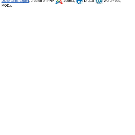
Dictionaries export
, created on PHP,
Joomla,
Drupal,
WordPress,
MODx.