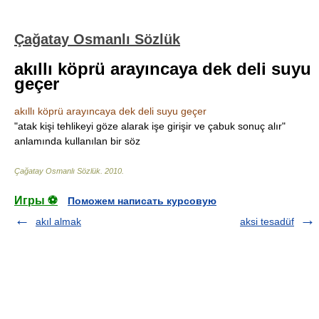
Çağatay Osmanlı Sözlük
akıllı köprü arayıncaya dek deli suyu
geçer
akıllı köprü arayıncaya dek deli suyu geçer
"atak kişi tehlikeyi göze alarak işe girişir ve çabuk sonuç alır"
anlamında kullanılan bir söz
Çağatay Osmanlı Sözlük
.
2010
.
Игры ⚽
Поможем написать курсовую
akıl almak
aksi tesadüf