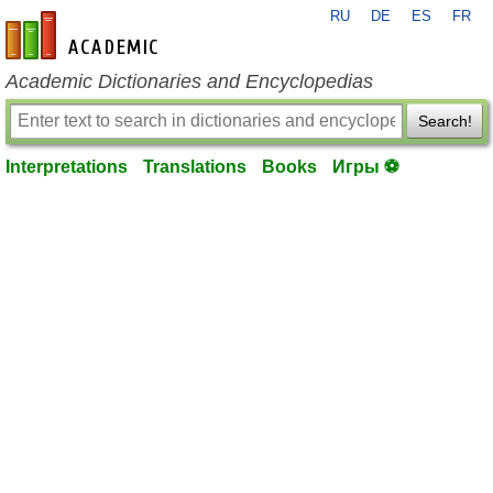
RU
DE
ES
FR
en-academic.com
Academic Dictionaries and Encyclopedias
Search!
Interpretations
Translations
Books
Игры ⚽