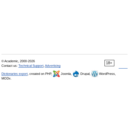
© Academic, 2000-2026
18+
Contact us:
Technical Support
,
Advertising
Dictionaries export
, created on PHP,
Joomla,
Drupal,
WordPress,
MODx.