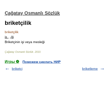
Çağatay Osmanlı Sözlük
briketçilik
briketçilik
is.
,
-ği
Briketçinin işi veya mesleği
Çağatay Osmanlı Sözlük
.
2010
.
Игры ⚽
Поможем сделать НИР
briketçi
briketleme