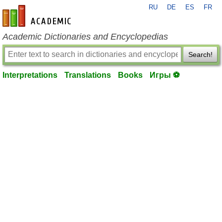
RU
DE
ES
FR
en-academic.com
Academic Dictionaries and Encyclopedias
Search!
Interpretations
Translations
Books
Игры ⚽