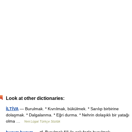
Look at other dictionaries:
İLTİVA
— Burulmak. * Kıvrılmak, bükülmek. * Sarılıp birbirine
dolaşmak. * Dalgalanma. * Eğri durma. * Nehrin dolaşıklı bir yatağı
olma …
Yeni Lügat Türkçe Sözlük