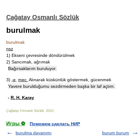
Çağatay Osmanlı Sözlük
burulmak
burulmak
nsz
1)
Ekseni çevresinde döndürülmek
2)
Sancımak, ağrımak
Bağırsaklarım buruluyor.
3)
-e
,
mec.
Alınarak küskünlük göstermek, gücenmek
Yavere burulduğumu sezdirmeden başka bir laf açtım.
-
R. H. Karay
Çağatay Osmanlı Sözlük
.
2010
.
Игры ⚽
Поможем сделать НИР
burulma dayanımı
burum burum