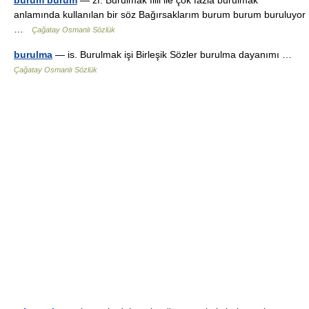
burum burum
— zf. Burulmak fiili ile çok fazla burulmak
anlamında kullanılan bir söz Bağırsaklarım burum burum buruluyor
…
Çağatay Osmanlı Sözlük
burulma
— is. Burulmak işi Birleşik Sözler burulma dayanımı …
Çağatay Osmanlı Sözlük