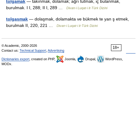
tolgamak
— takınmak, dolamak; ağrı tutmak, iç bulanmak,
burulmak. I I, 288; II I, 289 …
Divan-i Luqat-i it-Türk Dizini
tolgaşmak
— dolaşmak, dolamakta ve bükmek te yan ş etmek,
burulmak II, 220, 221 …
Divan-i Luqat-i it-Türk Dizini
© Academic, 2000-2026
18+
Contact us:
Technical Support
,
Advertising
Dictionaries export
, created on PHP,
Joomla,
Drupal,
WordPress,
MODx.