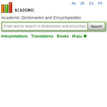
RU
DE
ES
FR
en-academic.com
Academic Dictionaries and Encyclopedias
Search!
Interpretations
Translations
Books
Игры ⚽