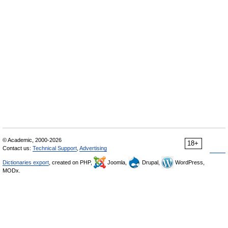
© Academic, 2000-2026
18+
Contact us:
Technical Support
,
Advertising
Dictionaries export
, created on PHP,
Joomla,
Drupal,
WordPress,
MODx.