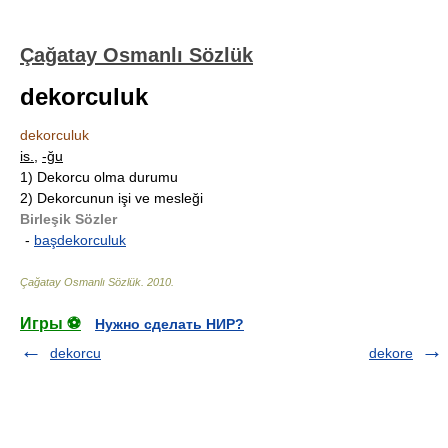
Çağatay Osmanlı Sözlük
dekorculuk
dekorculuk
is.
,
-ğu
1)
Dekorcu olma durumu
2)
Dekorcunun işi ve mesleği
Birleşik Sözler
-
başdekorculuk
Çağatay Osmanlı Sözlük
.
2010
.
Игры ⚽
Нужно сделать НИР?
dekorcu
dekore