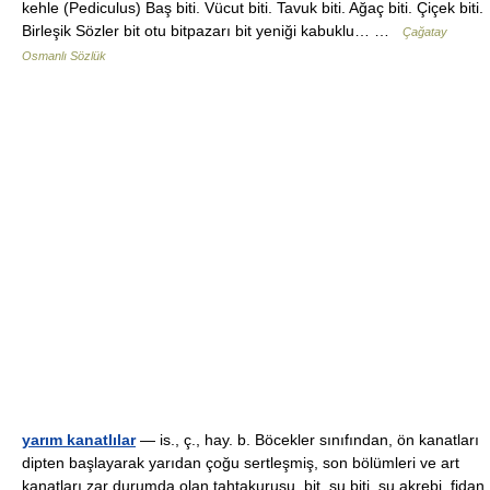
kehle (Pediculus) Baş biti. Vücut biti. Tavuk biti. Ağaç biti. Çiçek biti.
Birleşik Sözler bit otu bitpazarı bit yeniği kabuklu… …
Çağatay
Osmanlı Sözlük
yarım kanatlılar
— is., ç., hay. b. Böcekler sınıfından, ön kanatları
dipten başlayarak yarıdan çoğu sertleşmiş, son bölümleri ve art
kanatları zar durumda olan tahtakurusu, bit, su biti, su akrebi, fidan