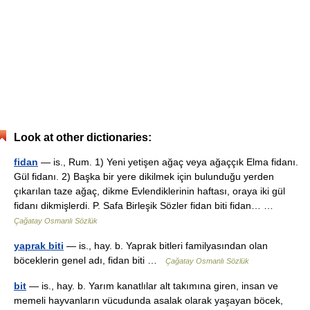
Look at other dictionaries:
fidan
— is., Rum. 1) Yeni yetişen ağaç veya ağaççık Elma fidanı.
Gül fidanı. 2) Başka bir yere dikilmek için bulunduğu yerden
çıkarılan taze ağaç, dikme Evlendiklerinin haftası, oraya iki gül
fidanı dikmişlerdi. P. Safa Birleşik Sözler fidan biti fidan… …
Çağatay Osmanlı Sözlük
yaprak biti
— is., hay. b. Yaprak bitleri familyasından olan
böceklerin genel adı, fidan biti …
Çağatay Osmanlı Sözlük
bit
— is., hay. b. Yarım kanatlılar alt takımına giren, insan ve
memeli hayvanların vücudunda asalak olarak yaşayan böcek,