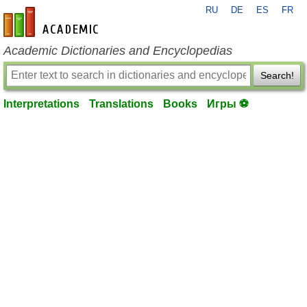
RU
DE
ES
FR
en-academic.com
Academic Dictionaries and Encyclopedias
Search!
Interpretations
Translations
Books
Игры ⚽