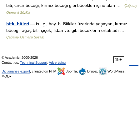
biti, cırcır böceği, kırmız böceği gibi böcekleri içine alan …
Çağatay
Osmanlı Sözlük
bitki bitleri
— is., ç., hay. b. Bitkiler üzerinde yaşayan, kırmız
böceği, ağaç biti, çiçek, fidan vb. gibi böceklerin ortak adı …
Çağatay Osmanlı Sözlük
© Academic, 2000-2026
18+
Contact us:
Technical Support
,
Advertising
Dictionaries export
, created on PHP,
Joomla,
Drupal,
WordPress,
MODx.