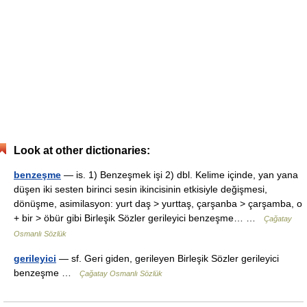
Look at other dictionaries:
benzeşme
— is. 1) Benzeşmek işi 2) dbl. Kelime içinde, yan yana
düşen iki sesten birinci sesin ikincisinin etkisiyle değişmesi,
dönüşme, asimilasyon: yurt daş > yurttaş, çarşanba > çarşamba, o
+ bir > öbür gibi Birleşik Sözler gerileyici benzeşme… …
Çağatay
Osmanlı Sözlük
gerileyici
— sf. Geri giden, gerileyen Birleşik Sözler gerileyici
benzeşme …
Çağatay Osmanlı Sözlük