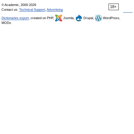
© Academic, 2000-2026
18+
Contact us:
Technical Support
,
Advertising
Dictionaries export
, created on PHP,
Joomla,
Drupal,
WordPress,
MODx.