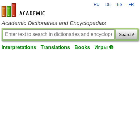
RU
DE
ES
FR
en-academic.com
Academic Dictionaries and Encyclopedias
Search!
Interpretations
Translations
Books
Игры ⚽