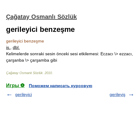
Çağatay Osmanlı Sözlük
gerileyici benzeşme
gerileyici benzeşme
is.
,
dbl.
Kelimelerde sonraki sesin önceki sesi etkilemesi: Eczacı \> ezzacı,
çarşanba \> çarşamba gibi
Çağatay Osmanlı Sözlük
.
2010
.
Игры ⚽
Поможем написать курсовую
gerileyici
gerileyiş