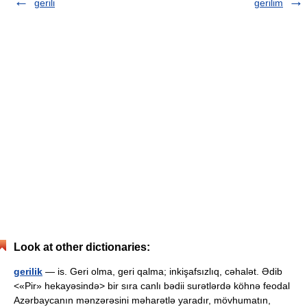
gerili
gerilim
Look at other dictionaries:
gerilik
— is. Geri olma, geri qalma; inkişafsızlıq, cəhalət. Ədib
<«Pir» hekayəsində> bir sıra canlı bədii surətlərdə köhnə feodal
Azərbaycanın mənzərəsini məharətlə yaradır, mövhumatın,