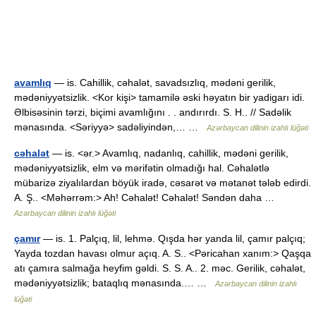
avamlıq
— is. Cahillik, cəhalət, savadsızlıq, mədəni gerilik,
mədəniyyətsizlik. <Kor kişi> tamamilə əski həyatın bir yadigarı idi.
Əlbisəsinin tərzi, biçimi avamlığını . . andırırdı. S. H.. // Sadəlik
mənasında. <Səriyyə> sadəliyindən,… …
Azərbaycan dilinin izahlı lüğəti
cəhalət
— is. <ər.> Avamlıq, nadanlıq, cahillik, mədəni gerilik,
mədəniyyətsizlik, elm və mərifətin olmadığı hal. Cəhalətlə
mübarizə ziyalılardan böyük iradə, cəsarət və mətanət tələb edirdi.
A. Ş.. <Məhərrəm:> Ah! Cəhalət! Cəhalət! Səndən daha …
Azərbaycan dilinin izahlı lüğəti
çamır
— is. 1. Palçıq, lil, lehmə. Qışda hər yanda lil, çamır palçıq;
Yayda tozdan havası olmur açıq. A. S.. <Pəricahan xanım:> Qaşqa
atı çamıra salmağa heyfim gəldi. S. S. A.. 2. məc. Gerilik, cəhalət,
mədəniyyətsizlik; bataqlıq mənasında.… …
Azərbaycan dilinin izahlı
lüğəti