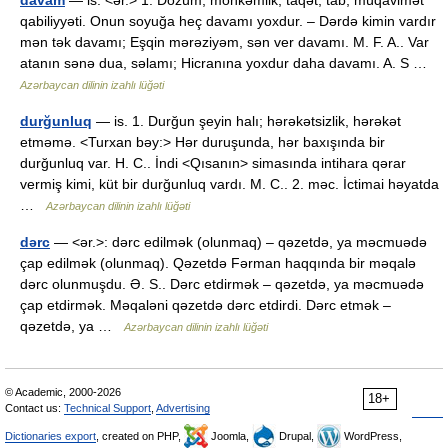
davam
— is. <ər.> 1. Dözüm, möhkəmlik, taqət, tab; müqavimət
qabiliyyəti. Onun soyuğa heç davamı yoxdur. – Dərdə kimin vardır
mən tək davamı; Eşqin mərəziyəm, sən ver davamı. M. F. A.. Var
atanın sənə dua, səlamı; Hicranına yoxdur daha davamı. A. S …
Azərbaycan dilinin izahlı lüğəti
durğunluq
— is. 1. Durğun şeyin halı; hərəkətsizlik, hərəkət
etməmə. <Turxan bəy:> Hər duruşunda, hər baxışında bir
durğunluq var. H. C.. İndi <Qısanın> simasında intihara qərar
vermiş kimi, küt bir durğunluq vardı. M. C.. 2. məc. İctimai həyatda
…
Azərbaycan dilinin izahlı lüğəti
dərc
— <ər.>: dərc edilmək (olunmaq) – qəzetdə, ya məcmuədə
çap edilmək (olunmaq). Qəzetdə Fərman haqqında bir məqalə
dərc olunmuşdu. Ə. S.. Dərc etdirmək – qəzetdə, ya məcmuədə
çap etdirmək. Məqaləni qəzetdə dərc etdirdi. Dərc etmək –
qəzetdə, ya …
Azərbaycan dilinin izahlı lüğəti
© Academic, 2000-2026
18+
Contact us:
Technical Support
,
Advertising
Dictionaries export
, created on PHP,
Joomla,
Drupal,
WordPress,