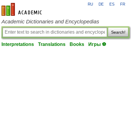
RU
DE
ES
FR
en-academic.com
Academic Dictionaries and Encyclopedias
Search!
Interpretations
Translations
Books
Игры ⚽