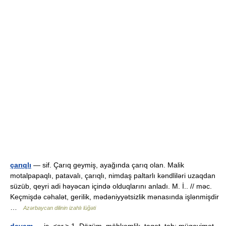
çarıqlı
— sif. Çarıq geymiş, ayağında çarıq olan. Malik
motalpapaqlı, patavalı, çarıqlı, nimdaş paltarlı kəndliləri uzaqdan
süzüb, qeyri adi həyəcan içində olduqlarını anladı. M. İ.. // məc.
Keçmişdə cəhalət, gerilik, mədəniyyətsizlik mənasında işlənmişdir
…
Azərbaycan dilinin izahlı lüğəti