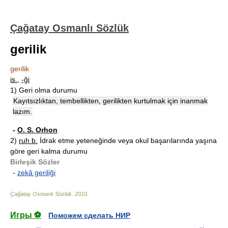
Çağatay Osmanlı Sözlük
gerilik
gerilik
is.
,
-ği
1)
Geri olma durumu
Kayıtsızlıktan, tembellikten, gerilikten kurtulmak için inanmak
lazım.
-
O. S. Orhon
2)
ruh b.
İdrak etme yeteneğinde veya okul başarılarında yaşına
göre geri kalma durumu
Birleşik Sözler
-
zekâ geriliği
Çağatay Osmanlı Sözlük
.
2010
.
Игры ⚽
Поможем сделать НИР