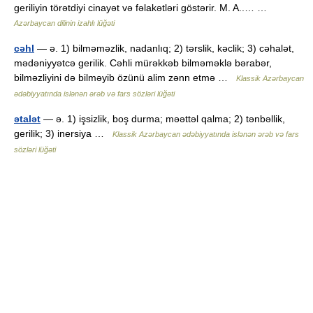
geriliyin törətdiyi cinayət və fəlakətləri göstərir. M. A..… …
Azərbaycan dilinin izahlı lüğəti
cəhl
— ə. 1) bilməməzlik, nadanlıq; 2) tərslik, kəclik; 3) cəhalət,
mədəniyyətcə gerilik. Cəhli mürəkkəb bilməməklə bərabər,
bilməzliyini də bilməyib özünü alim zənn etmə …
Klassik Azərbaycan
ədəbiyyatında islənən ərəb və fars sözləri lüğəti
ətalət
— ə. 1) işsizlik, boş durma; məəttəl qalma; 2) tənbəllik,
gerilik; 3) inersiya …
Klassik Azərbaycan ədəbiyyatında islənən ərəb və fars
sözləri lüğəti