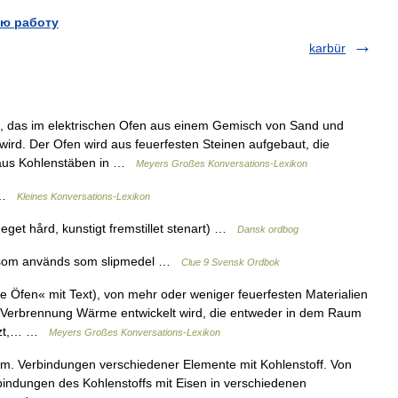
ю работу
karbür
, das im elektrischen Ofen aus einem Gemisch von Sand und
wird. Der Ofen wird aus feuerfesten Steinen aufgebaut, die
 aus Kohlenstäben in …
Meyers Großes Konversations-Lexikon
e …
Kleines Konversations-Lexikon
get hård, kunstigt fremstillet stenart) …
Dansk ordbog
d som används som slipmedel …
Clue 9 Svensk Ordbok
e Öfen« mit Text), von mehr oder weniger feuerfesten Materialien
 Verbrennung Wärme entwickelt wird, die entweder in dem Raum
utzt,… …
Meyers Großes Konversations-Lexikon
m. Verbindungen verschiedener Elemente mit Kohlenstoff. Von
rbindungen des Kohlenstoffs mit Eisen in verschiedenen