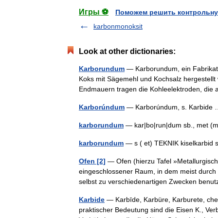
Игры ⚽
Поможем решить контрольну
karbonmonoksit
Look at other dictionaries:
Karborundum
— Karborundum, ein Fabrikat
Koks mit Sägemehl und Kochsalz hergestellt 
Endmauern tragen die Kohleelektroden, die
Karborúndum
— Karborúndum, s. Karbid
karborundum
— kar|bo|run|dum sb., met (me
karborundum
— s ( et) TEKNIK kiselkarbi
Ofen [2]
— Ofen (hierzu Tafel »Metallurgisch
eingeschlossener Raum, in dem meist durch
selbst zu verschiedenartigen Zwecken ben
Karbide
— Karbīde, Karbüre, Karburete, che
praktischer Bedeutung sind die Eisen K., Ve