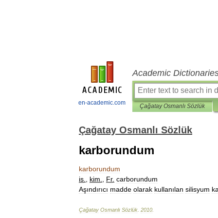
Academic Dictionarie
en-academic.com
Çağatay Osmanlı Sözlük
Çağatay Osmanlı Sözlük
karborundum
karborundum
is
.
,
kim
.
,
Fr
.
carborundum
Aşındırıcı
madde
olarak
kullanılan
silisyum
k
Çağatay
Osmanlı
Sözlük
.
2010
.