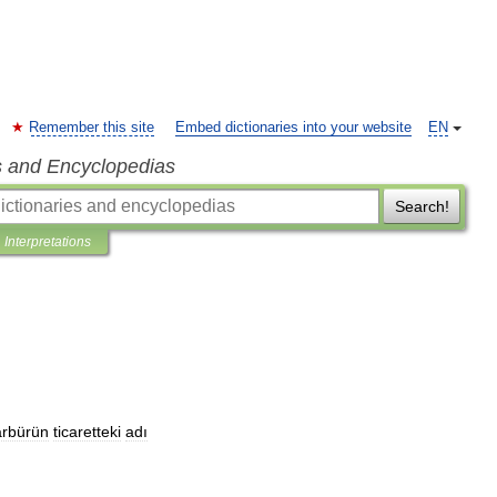
Remember this site
Embed dictionaries into your website
EN
s and Encyclopedias
Search!
Interpretations
arbürün
ticaretteki
adı