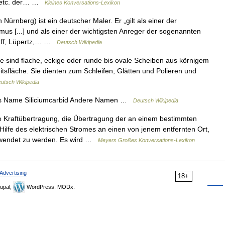
it etc. der… …
Kleines Konversations-Lexikon
Nürnberg) ist ein deutscher Maler. Er „gilt als einer der
s [...] und als einer der wichtigsten Anreger der sogenannten
rff, Lüpertz,… …
Deutsch Wikipedia
ne sind flache, eckige oder runde bis ovale Scheiben aus körnigem
itsfläche. Sie dienten zum Schleifen, Glätten und Polieren und
utsch Wikipedia
es Name Siliciumcarbid Andere Namen …
Deutsch Wikipedia
 Kraftübertragung, die Übertragung der an einem bestimmten
ilfe des elektrischen Stromes an einen von jenem entfernten Ort,
erwendet zu werden. Es wird …
Meyers Großes Konversations-Lexikon
Advertising
18+
upal,
WordPress, MODx.