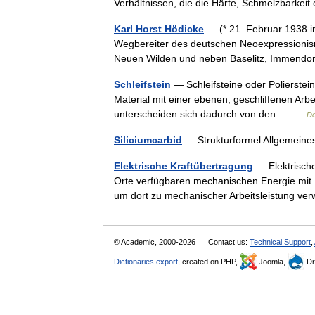
Verhältnissen, die die Härte, Schmelzbarke
Karl Horst Hödicke
— (* 21. Februar 1938 in 
Wegbereiter des deutschen Neoexpressionismu
Neuen Wilden und neben Baselitz, Immendo
Schleifstein
— Schleifsteine oder Polierstei
Material mit einer ebenen, geschliffenen Arbe
unterscheiden sich dadurch von den… …
De
Siliciumcarbid
— Strukturformel Allgemein
Elektrische Kraftübertragung
— Elektrische
Orte verfügbaren mechanischen Energie mit H
um dort zu mechanischer Arbeitsleistung v
© Academic, 2000-2026
Contact us:
Technical Support
,
Dictionaries export
, created on PHP,
Joomla,
Dr