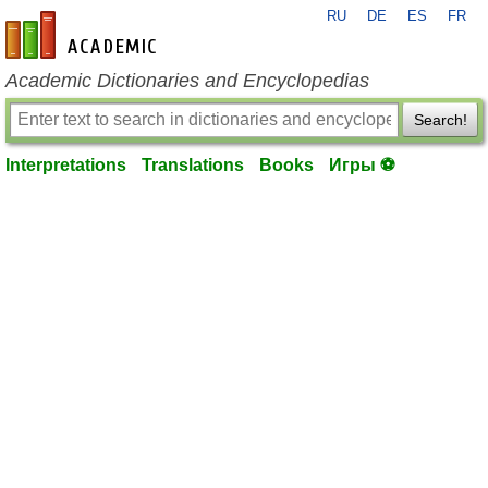
RU
DE
ES
FR
en-academic.com
Academic Dictionaries and Encyclopedias
Search!
Interpretations
Translations
Books
Игры ⚽