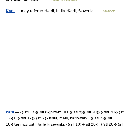
anstehenden Fels… …
Deutsch Wikipedia
Karli
— may refer to:*Karli, India *Karli, Slovenia …
Wikipedia
karli
— {{/stl 13}}{{stl 8}}przym. IIa {{/stl 8}}{{stl 20}} {{/stl 20}}{{stl
12}}1. {{/stl 12}}{{stl 7}} niski, mały, karłowaty : {{/stl 7}}{{stl
10}}Karli wzrost. Karle krzewinki. {{/stl 10}}{{stl 20}} {{/stl 20}}{{stl