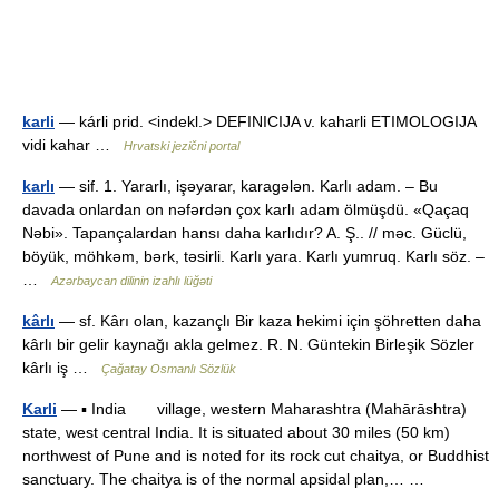
karli
— kárli prid. <indekl.> DEFINICIJA v. kaharli ETIMOLOGIJA
vidi kahar …
Hrvatski jezični portal
karlı
— sif. 1. Yararlı, işəyarar, karagələn. Karlı adam. – Bu
davada onlardan on nəfərdən çox karlı adam ölmüşdü. «Qaçaq
Nəbi». Tapançalardan hansı daha karlıdır? A. Ş.. // məc. Güclü,
böyük, möhkəm, bərk, təsirli. Karlı yara. Karlı yumruq. Karlı söz. –
…
Azərbaycan dilinin izahlı lüğəti
kârlı
— sf. Kârı olan, kazançlı Bir kaza hekimi için şöhretten daha
kârlı bir gelir kaynağı akla gelmez. R. N. Güntekin Birleşik Sözler
kârlı iş …
Çağatay Osmanlı Sözlük
Karli
— ▪ India village, western Maharashtra (Mahārāshtra)
state, west central India. It is situated about 30 miles (50 km)
northwest of Pune and is noted for its rock cut chaitya, or Buddhist
sanctuary. The chaitya is of the normal apsidal plan,… …