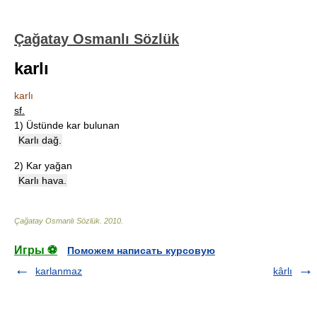
Çağatay Osmanlı Sözlük
karlı
karlı
sf.
1)
Üstünde kar bulunan
Karlı dağ.
2)
Kar yağan
Karlı hava.
Çağatay Osmanlı Sözlük
.
2010
.
Игры ⚽
Поможем написать курсовую
karlanmaz
kârlı