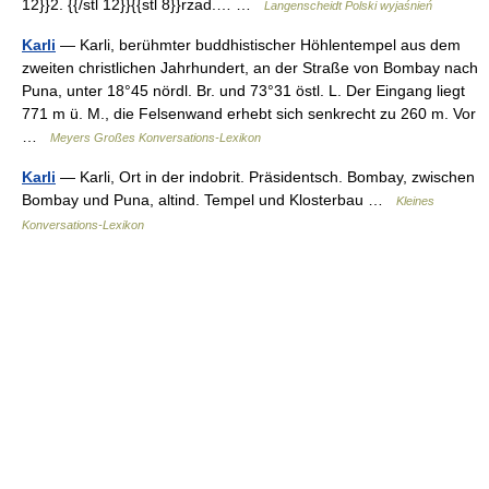
12}}2. {{/stl 12}}{{stl 8}}rzad.… …
Langenscheidt Polski wyjaśnień
Karli
— Karli, berühmter buddhistischer Höhlentempel aus dem
zweiten christlichen Jahrhundert, an der Straße von Bombay nach
Puna, unter 18°45 nördl. Br. und 73°31 östl. L. Der Eingang liegt
771 m ü. M., die Felsenwand erhebt sich senkrecht zu 260 m. Vor
…
Meyers Großes Konversations-Lexikon
Karli
— Karli, Ort in der indobrit. Präsidentsch. Bombay, zwischen
Bombay und Puna, altind. Tempel und Klosterbau …
Kleines
Konversations-Lexikon