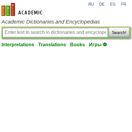
RU
DE
ES
FR
en-academic.com
Academic Dictionaries and Encyclopedias
Search!
Interpretations
Translations
Books
Игры ⚽