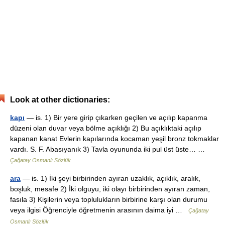
Look at other dictionaries:
kapı
— is. 1) Bir yere girip çıkarken geçilen ve açılıp kapanma
düzeni olan duvar veya bölme açıklığı 2) Bu açıklıktaki açılıp
kapanan kanat Evlerin kapılarında kocaman yeşil bronz tokmaklar
vardı. S. F. Abasıyanık 3) Tavla oyununda iki pul üst üste… …
Çağatay Osmanlı Sözlük
ara
— is. 1) İki şeyi birbirinden ayıran uzaklık, açıklık, aralık,
boşluk, mesafe 2) İki olguyu, iki olayı birbirinden ayıran zaman,
fasıla 3) Kişilerin veya toplulukların birbirine karşı olan durumu
veya ilgisi Öğrenciyle öğretmenin arasının daima iyi …
Çağatay
Osmanlı Sözlük