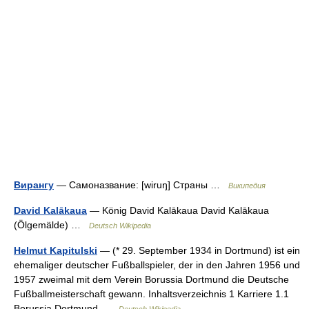
Вирангу
— Самоназвание: [wiruŋ] Страны …
Википедия
David Kalākaua
— König David Kalākaua David Kalākaua
(Ölgemälde) …
Deutsch Wikipedia
Helmut Kapitulski
— (* 29. September 1934 in Dortmund) ist ein
ehemaliger deutscher Fußballspieler, der in den Jahren 1956 und
1957 zweimal mit dem Verein Borussia Dortmund die Deutsche
Fußballmeisterschaft gewann. Inhaltsverzeichnis 1 Karriere 1.1
Borussia Dortmund …