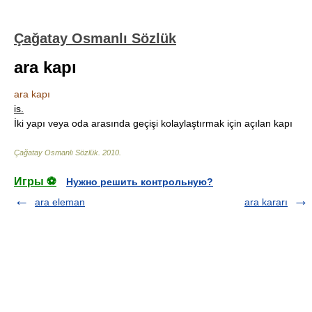
Çağatay Osmanlı Sözlük
ara kapı
ara kapı
is.
İki yapı veya oda arasında geçişi kolaylaştırmak için açılan kapı
Çağatay Osmanlı Sözlük
.
2010
.
Игры ⚽
Нужно решить контрольную?
ara eleman
ara kararı