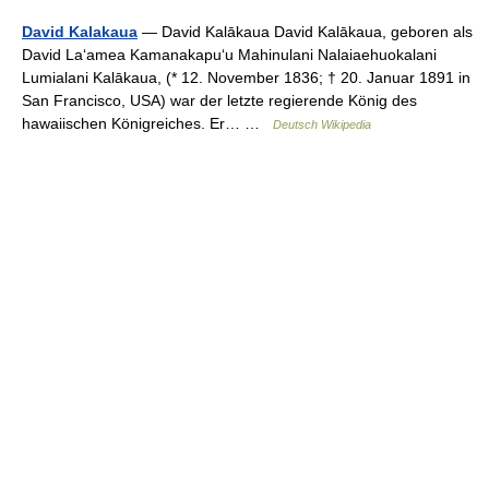
David Kalakaua
— David Kalākaua David Kalākaua, geboren als
David Laʻamea Kamanakapuʻu Mahinulani Nalaiaehuokalani
Lumialani Kalākaua, (* 12. November 1836; † 20. Januar 1891 in
San Francisco, USA) war der letzte regierende König des
hawaiischen Königreiches. Er… …
Deutsch Wikipedia