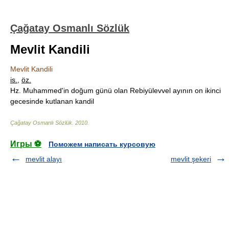
Çağatay Osmanlı Sözlük
Mevlit Kandili
Mevlit Kandili
is.
,
öz.
Hz. Muhammed'in doğum günü olan Rebiyülevvel ayının on ikinci
gecesinde kutlanan kandil
Çağatay Osmanlı Sözlük
.
2010
.
Игры ⚽
Поможем написать курсовую
mevlit alayı
mevlit şekeri