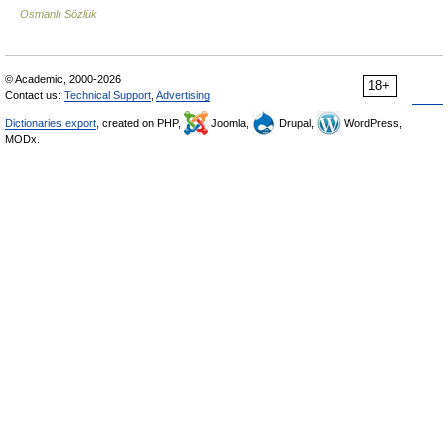
Osmanlı Sözlük
© Academic, 2000-2026
18+
Contact us:
Technical Support
,
Advertising
Dictionaries export
, created on PHP,
Joomla,
Drupal,
WordPress,
MODx.