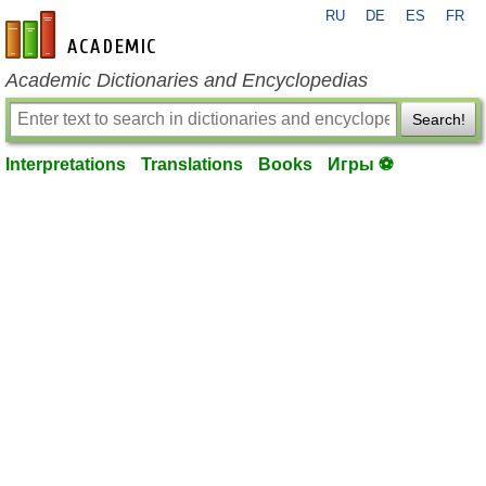
RU
DE
ES
FR
en-academic.com
Academic Dictionaries and Encyclopedias
Search!
Interpretations
Translations
Books
Игры ⚽