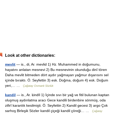
Look at other dictionaries:
mevlit
— is., di, Ar. mevlid 1) Hz. Muhammed in doğumunu,
hayatını anlatan mesnevi 2) Bu mesnevinin okunduğu dinî tören
Daha mevlit bitmeden dört aydır yağmayan yağmur dışarısını sel
içinde bıraktı. Ö. Seyfettin 3) esk. Doğma, doğum 4) esk. Doğum
yeri,… …
Çağatay Osmanlı Sözlük
kandil
— is., Ar. ḳindīl 1) İçinde sıvı bir yağ ve fitil bulunan kaptan
oluşmuş aydınlatma aracı Gece kandili birdenbire sönmüş, oda
zifirî karanlık kesilmişti. Ö. Seyfettin 2) Kandil gecesi 3) argo Çok
sarhoş Birleşik Sözler kandil çiçeği kandil çöreği… …
Çağatay