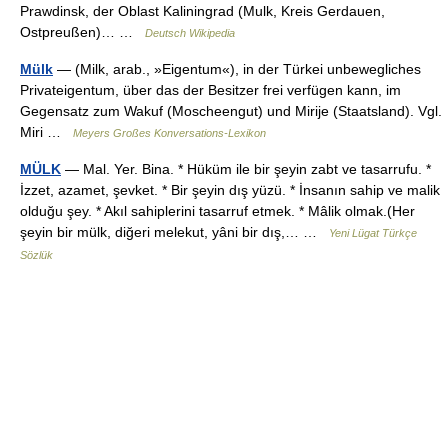
Prawdinsk, der Oblast Kaliningrad (Mulk, Kreis Gerdauen,
Ostpreußen)… …
Deutsch Wikipedia
Mülk
— (Milk, arab., »Eigentum«), in der Türkei unbewegliches
Privateigentum, über das der Besitzer frei verfügen kann, im
Gegensatz zum Wakuf (Moscheengut) und Mirije (Staatsland). Vgl.
Miri …
Meyers Großes Konversations-Lexikon
MÜLK
— Mal. Yer. Bina. * Hüküm ile bir şeyin zabt ve tasarrufu. *
İzzet, azamet, şevket. * Bir şeyin dış yüzü. * İnsanın sahip ve malik
olduğu şey. * Akıl sahiplerini tasarruf etmek. * Mâlik olmak.(Her
şeyin bir mülk, diğeri melekut, yâni bir dış,… …
Yeni Lügat Türkçe
Sözlük