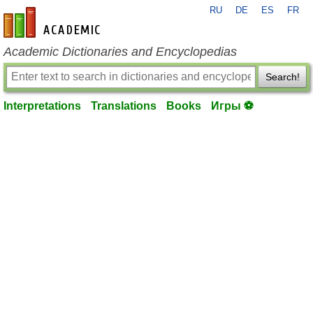
RU
DE
ES
FR
en-academic.com
Academic Dictionaries and Encyclopedias
Search!
Interpretations
Translations
Books
Игры ⚽