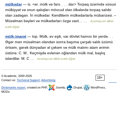
mülkədar
— is. <ər. mülk və fars. . . . dar> Torpaq üzərində xüsusi
mülkiyyət və onun qalıqları mövcud olan ölkələrdə torpaq sahibi
olan zadəgan. İri mülkədar. Kəndlilərin mülkədarlarla mübarizəsi. –
Müsəlman bəyləri və mülkədarları özgə vaxt… …
Azərbaycan dilinin
izahlı lüğəti
mülk-imarət
— top. Mülk, ev eşik, var dövlət hamısı bir yerdə. . .
Əgər mən müsəlman olandan sonra başıma çarşab salıb üzümü
örtsəm, gərək dünyadan əl çəkəm və mülk malımı atam ərimin
üstünə. C. M.. Keçmişdə evlənən oğlandan mülk mal, başlıq
istərdilər. M. C …
Azərbaycan dilinin izahlı lüğəti
© Academic, 2000-2026
18+
Contact us:
Technical Support
,
Advertising
Dictionaries export
, created on PHP,
Joomla,
Drupal,
WordPress,
MODx.