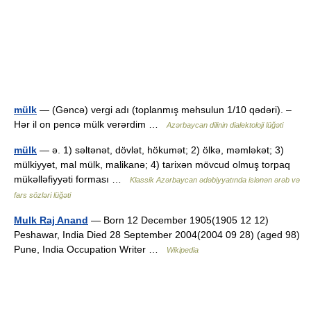
mülk
— (Gəncə) vergi adı (toplanmış məhsulun 1/10 qədəri). –
Hər il on pencə mülk verərdim …
Azərbaycan dilinin dialektoloji lüğəti
mülk
— ə. 1) səltənət, dövlət, hökumət; 2) ölkə, məmləkət; 3)
mülkiyyət, mal mülk, malikanə; 4) tarixən mövcud olmuş torpaq
mükəlləfiyyəti forması …
Klassik Azərbaycan ədəbiyyatında islənən ərəb və
fars sözləri lüğəti
Mulk Raj Anand
— Born 12 December 1905(1905 12 12)
Peshawar, India Died 28 September 2004(2004 09 28) (aged 98)
Pune, India Occupation Writer …
Wikipedia