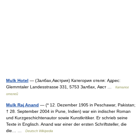
Mulk Hotel
— (Залбах,Австрия) Категория отеля: Адрес:
Glemmtaler Landesstrasse 331, 5753 Залбах, Авст …
Каталог
отелей
Mulk Raj Anand
— (* 12. Dezember 1905 in Peschawar, Pakistan;
† 28. September 2004 in Pune, Indien) war ein indischer Roman
und Kurzgeschichtenautor sowie Kunstkritiker. Er schrieb seine
Texte in Englisch. Anand war einer der ersten Schriftsteller, die
die… …
Deutsch Wikipedia