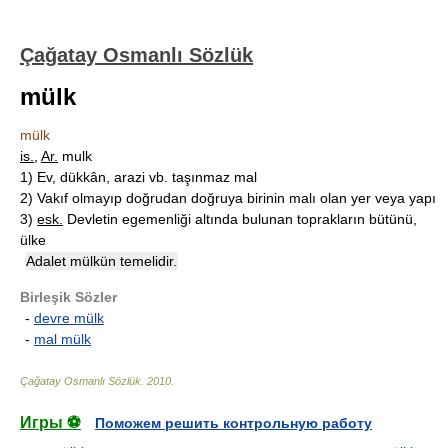
Çağatay Osmanlı Sözlük
mülk
mülk
is.
,
Ar.
mulk
1)
Ev, dükkân, arazi vb. taşınmaz mal
2)
Vakıf olmayıp doğrudan doğruya birinin malı olan yer veya yapı
3)
esk.
Devletin egemenliği altında bulunan toprakların bütünü,
ülke
Adalet mülkün temelidir.
Birleşik Sözler
-
devre mülk
-
mal mülk
Çağatay Osmanlı Sözlük
.
2010
.
Игры ⚽
Поможем решить контрольную работу