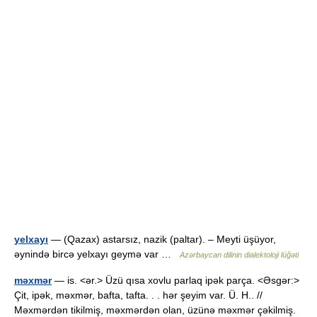
yelxayı
— (Qazax) astarsız, nazik (paltar). – Meyti üşüyor,
əynində bircə yelxayı geymə var …
Azərbaycan dilinin dialektoloji lüğəti
məxmər
— is. <ər.> Üzü qısa xovlu parlaq ipək parça. <Əsgər:>
Çit, ipək, məxmər, bafta, tafta. . . hər şeyim var. Ü. H.. //
Məxmərdən tikilmiş, məxmərdən olan, üzünə məxmər çəkilmiş.