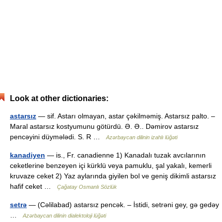
Look at other dictionaries:
astarsız
— sif. Astarı olmayan, astar çəkilməmiş. Astarsız palto. –
Maral astarsız kostyumunu götürdü. Ə. Ə.. Dəmirov astarsız
pencəyini düymələdi. S. R …
Azərbaycan dilinin izahlı lüğəti
kanadiyen
— is., Fr. canadienne 1) Kanadalı tuzak avcılarının
ceketlerine benzeyen içi kürklü veya pamuklu, şal yakalı, kemerli
kruvaze ceket 2) Yaz aylarında giyilen bol ve geniş dikimli astarsız
hafif ceket …
Çağatay Osmanlı Sözlük
setrə
— (Cəlilabad) astarsız pencək. – İstidi, setrəni gey, gə gedəy
…
Azərbaycan dilinin dialektoloji lüğəti