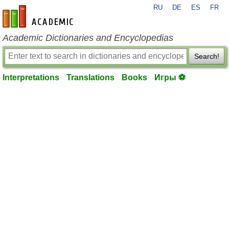
RU
DE
ES
FR
en-academic.com
Academic Dictionaries and Encyclopedias
Search!
Interpretations
Translations
Books
Игры ⚽