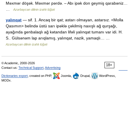
Məxmər döşək. Məxmər pərdə. – Abı ipək don geymiş qarabəniz…
…
Azərbaycan dilinin izahlı lüğəti
yalınqat
— sif. 1. Ancaq bir qat; astarı olmayan, astarsız. <Molla
Qasımın> belində üstü sarı ipəklə çəkilmiş naxışlı ağ qurşağı,
ayağında genbalaqlı ağ kətandan lifəli yalınqat tumanı var idi. H.
S.. Gülsənəm lap arıqlamış, yalınqat, nazik, yamaqlı… …
Azərbaycan dilinin izahlı lüğəti
© Academic, 2000-2026
18+
Contact us:
Technical Support
,
Advertising
Dictionaries export
, created on PHP,
Joomla,
Drupal,
WordPress,
MODx.