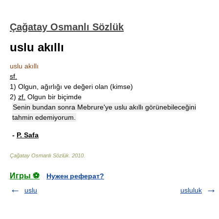
Çağatay Osmanlı Sözlük
uslu akıllı
uslu akıllı
sf.
1)
Olgun, ağırlığı ve değeri olan (kimse)
2)
zf.
Olgun bir biçimde
Senin bundan sonra Mebrure'ye uslu akıllı görünebileceğini
tahmin edemiyorum.
-
P. Safa
Çağatay Osmanlı Sözlük
.
2010
.
Игры ⚽
Нужен реферат?
uslu
usluluk