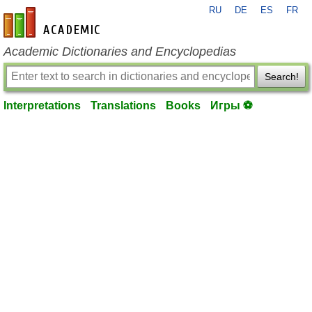
RU
DE
ES
FR
en-academic.com
Academic Dictionaries and Encyclopedias
Search!
Interpretations
Translations
Books
Игры ⚽