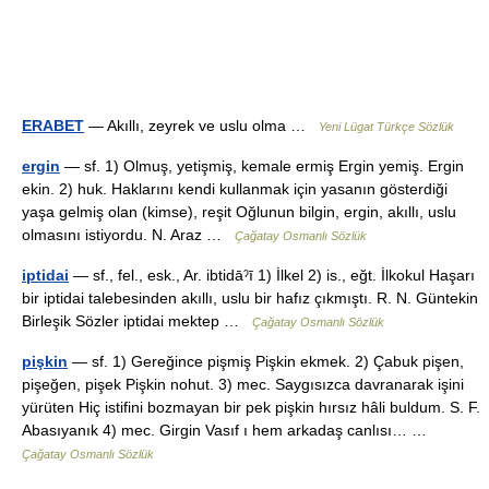
ERABET
— Akıllı, zeyrek ve uslu olma …
Yeni Lügat Türkçe Sözlük
ergin
— sf. 1) Olmuş, yetişmiş, kemale ermiş Ergin yemiş. Ergin
ekin. 2) huk. Haklarını kendi kullanmak için yasanın gösterdiği
yaşa gelmiş olan (kimse), reşit Oğlunun bilgin, ergin, akıllı, uslu
olmasını istiyordu. N. Araz …
Çağatay Osmanlı Sözlük
iptidai
— sf., fel., esk., Ar. ibtidāˀī 1) İlkel 2) is., eğt. İlkokul Haşarı
bir iptidai talebesinden akıllı, uslu bir hafız çıkmıştı. R. N. Güntekin
Birleşik Sözler iptidai mektep …
Çağatay Osmanlı Sözlük
pişkin
— sf. 1) Gereğince pişmiş Pişkin ekmek. 2) Çabuk pişen,
pişeğen, pişek Pişkin nohut. 3) mec. Saygısızca davranarak işini
yürüten Hiç istifini bozmayan bir pek pişkin hırsız hâli buldum. S. F.
Abasıyanık 4) mec. Girgin Vasıf ı hem arkadaş canlısı… …
Çağatay Osmanlı Sözlük