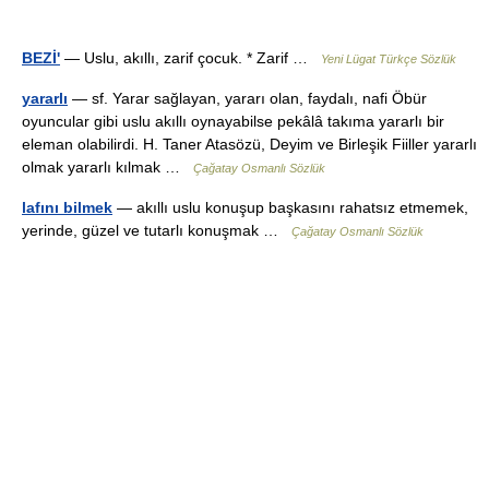
BEZİ'
— Uslu, akıllı, zarif çocuk. * Zarif …
Yeni Lügat Türkçe Sözlük
yararlı
— sf. Yarar sağlayan, yararı olan, faydalı, nafi Öbür
oyuncular gibi uslu akıllı oynayabilse pekâlâ takıma yararlı bir
eleman olabilirdi. H. Taner Atasözü, Deyim ve Birleşik Fiiller yararlı
olmak yararlı kılmak …
Çağatay Osmanlı Sözlük
lafını bilmek
— akıllı uslu konuşup başkasını rahatsız etmemek,
yerinde, güzel ve tutarlı konuşmak …
Çağatay Osmanlı Sözlük