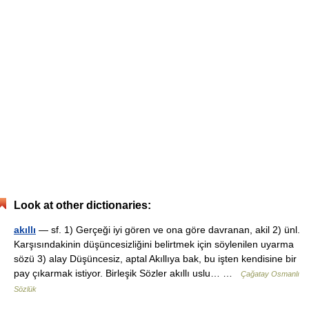
Look at other dictionaries:
akıllı
— sf. 1) Gerçeği iyi gören ve ona göre davranan, akil 2) ünl.
Karşısındakinin düşüncesizliğini belirtmek için söylenilen uyarma
sözü 3) alay Düşüncesiz, aptal Akıllıya bak, bu işten kendisine bir
pay çıkarmak istiyor. Birleşik Sözler akıllı uslu… …
Çağatay Osmanlı
Sözlük