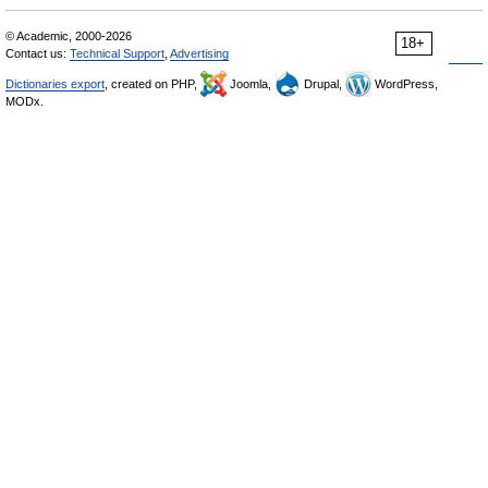
© Academic, 2000-2026
18+
Contact us:
Technical Support
,
Advertising
Dictionaries export
, created on PHP,
Joomla,
Drupal,
WordPress,
MODx.