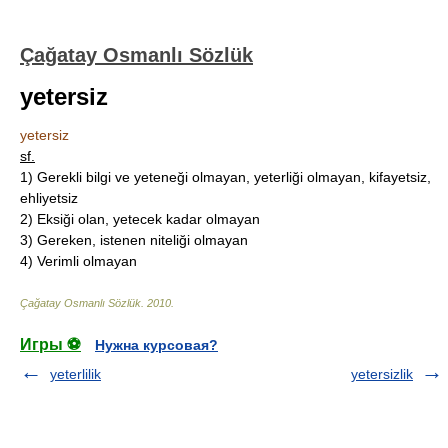
Çağatay Osmanlı Sözlük
yetersiz
yetersiz
sf.
1)
Gerekli bilgi ve yeteneği olmayan, yeterliği olmayan, kifayetsiz,
ehliyetsiz
2)
Eksiği olan, yetecek kadar olmayan
3)
Gereken, istenen niteliği olmayan
4)
Verimli olmayan
Çağatay Osmanlı Sözlük
.
2010
.
Игры ⚽
Нужна курсовая?
yeterlilik
yetersizlik