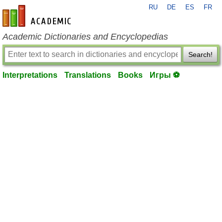
RU
DE
ES
FR
en-academic.com
Academic Dictionaries and Encyclopedias
Search!
Interpretations
Translations
Books
Игры ⚽