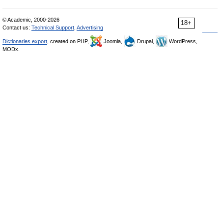
© Academic, 2000-2026
18+
Contact us:
Technical Support
,
Advertising
Dictionaries export
, created on PHP,
Joomla,
Drupal,
WordPress,
MODx.