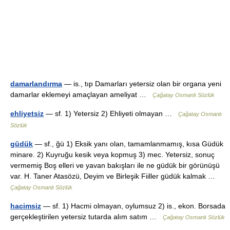
damarlandırma
— is., tıp Damarları yetersiz olan bir organa yeni
damarlar eklemeyi amaçlayan ameliyat …
Çağatay Osmanlı Sözlük
ehliyetsiz
— sf. 1) Yetersiz 2) Ehliyeti olmayan …
Çağatay Osmanlı
Sözlük
güdük
— sf., ğü 1) Eksik yanı olan, tamamlanmamış, kısa Güdük
minare. 2) Kuyruğu kesik veya kopmuş 3) mec. Yetersiz, sonuç
vermemiş Boş elleri ve yavan bakışları ile ne güdük bir görünüşü
var. H. Taner Atasözü, Deyim ve Birleşik Fiiller güdük kalmak …
Çağatay Osmanlı Sözlük
hacimsiz
— sf. 1) Hacmi olmayan, oylumsuz 2) is., ekon. Borsada
gerçekleştirilen yetersiz tutarda alım satım …
Çağatay Osmanlı Sözlük