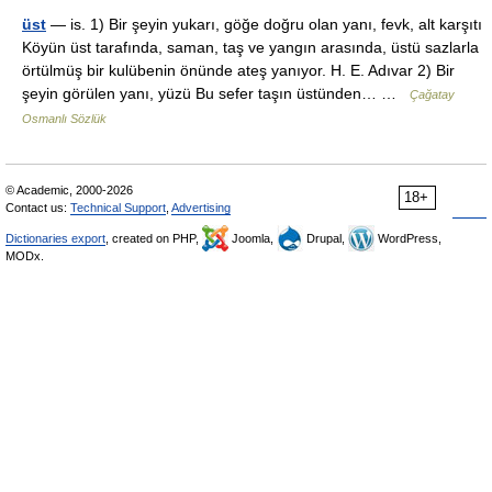
üst
— is. 1) Bir şeyin yukarı, göğe doğru olan yanı, fevk, alt karşıtı
Köyün üst tarafında, saman, taş ve yangın arasında, üstü sazlarla
örtülmüş bir kulübenin önünde ateş yanıyor. H. E. Adıvar 2) Bir
şeyin görülen yanı, yüzü Bu sefer taşın üstünden… …
Çağatay
Osmanlı Sözlük
© Academic, 2000-2026
18+
Contact us:
Technical Support
,
Advertising
Dictionaries export
, created on PHP,
Joomla,
Drupal,
WordPress,
MODx.