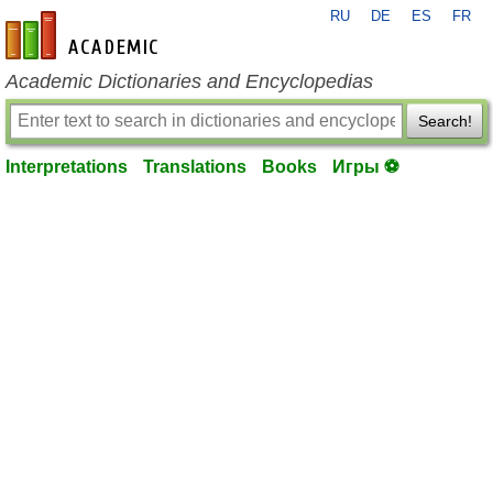
RU
DE
ES
FR
en-academic.com
Academic Dictionaries and Encyclopedias
Search!
Interpretations
Translations
Books
Игры ⚽