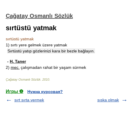
Çağatay Osmanlı Sözlük
sırtüstü yatmak
sırtüstü yatmak
1)
sırtı yere gelmek üzere yatmak
Sırtüstü yatıp gözlerinizi kara bir bezle bağlayın.
-
H. Taner
2)
mec.
çalışmadan rahat bir yaşam sürmek
Çağatay Osmanlı Sözlük
.
2010
.
Игры ⚽
Нужна курсовая?
sırt sırta vermek
sıska olmak