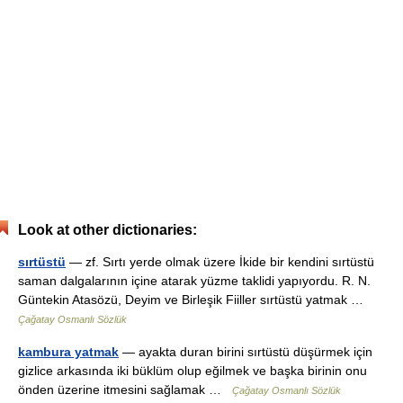
Look at other dictionaries:
sırtüstü
— zf. Sırtı yerde olmak üzere İkide bir kendini sırtüstü
saman dalgalarının içine atarak yüzme taklidi yapıyordu. R. N.
Güntekin Atasözü, Deyim ve Birleşik Fiiller sırtüstü yatmak …
Çağatay Osmanlı Sözlük
kambura yatmak
— ayakta duran birini sırtüstü düşürmek için
gizlice arkasında iki büklüm olup eğilmek ve başka birinin onu
önden üzerine itmesini sağlamak …
Çağatay Osmanlı Sözlük