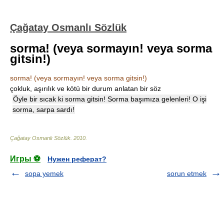
Çağatay Osmanlı Sözlük
sorma! (veya sormayın! veya sorma
gitsin!)
sorma! (veya sormayın! veya sorma gitsin!)
çokluk, aşırılık ve kötü bir durum anlatan bir söz
Öyle bir sıcak ki sorma gitsin! Sorma başımıza gelenleri! O işi
sorma, sarpa sardı!
Çağatay Osmanlı Sözlük
.
2010
.
Игры ⚽
Нужен реферат?
sopa yemek
sorun etmek