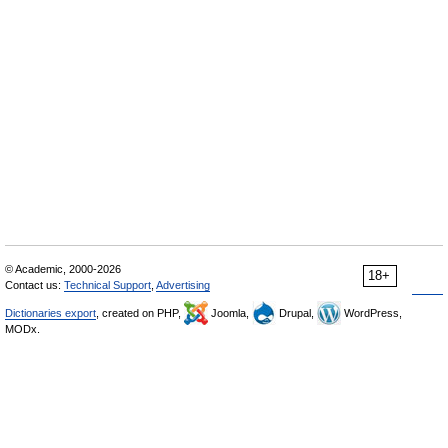
© Academic, 2000-2026
18+
Contact us:
Technical Support
,
Advertising
Dictionaries export
, created on PHP,
Joomla,
Drupal,
WordPress,
MODx.