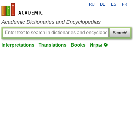
RU
DE
ES
FR
en-academic.com
Academic Dictionaries and Encyclopedias
Search!
Interpretations
Translations
Books
Игры ⚽