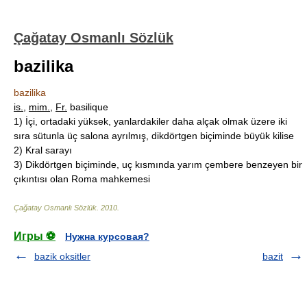
Çağatay Osmanlı Sözlük
bazilika
bazilika
is.
,
mim.
,
Fr.
basilique
1)
İçi, ortadaki yüksek, yanlardakiler daha alçak olmak üzere iki
sıra sütunla üç salona ayrılmış, dikdörtgen biçiminde büyük kilise
2)
Kral sarayı
3)
Dikdörtgen biçiminde, uç kısmında yarım çembere benzeyen bir
çıkıntısı olan Roma mahkemesi
Çağatay Osmanlı Sözlük
.
2010
.
Игры ⚽
Нужна курсовая?
bazik oksitler
bazit