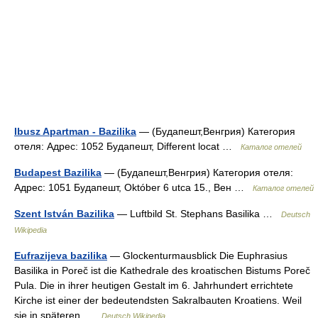
Ibusz Apartman - Bazilika
— (Будапешт,Венгрия) Категория
отеля: Адрес: 1052 Будапешт, Different locat …
Каталог отелей
Budapest Bazilika
— (Будапешт,Венгрия) Категория отеля:
Адрес: 1051 Будапешт, Október 6 utca 15., Вен …
Каталог отелей
Szent István Bazilika
— Luftbild St. Stephans Basilika …
Deutsch
Wikipedia
Eufrazijeva bazilika
— Glockenturmausblick Die Euphrasius
Basilika in Poreč ist die Kathedrale des kroatischen Bistums Poreč
Pula. Die in ihrer heutigen Gestalt im 6. Jahrhundert errichtete
Kirche ist einer der bedeutendsten Sakralbauten Kroatiens. Weil
sie in späteren …
Deutsch Wikipedia