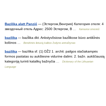
Bazilika alatt Panzió
— (Эстергом,Венгрия) Категория отеля: 4
звездочный отель Адрес: 2500 Эстергом, B …
Каталог отелей
bazilika
— bazi̇̀lika dkt. Ankstyvõsiose bazi̇̀likose bùvo antiki̇̀nės
kolònos …
Bendrinės lietuvių kalbos žodyno antraštynas
bazilika
— bazìlika sf. (1) DŽ2 1. archit. pailgos stačiakampės
formos pastatas su aukštesne vidurine dalimi. 2. bažn. aukščiausią
kategoriją turinti katalikų bažnyčia …
Dictionary of the Lithuanian
Language