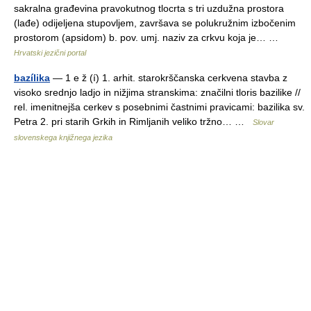
sakralna građevina pravokutnog tlocrta s tri uzdužna prostora
(lađe) odijeljena stupovljem, završava se polukružnim izbočenim
prostorom (apsidom) b. pov. umj. naziv za crkvu koja je… …
Hrvatski jezični portal
bazílika
— 1 e ž (í) 1. arhit. starokrščanska cerkvena stavba z
visoko srednjo ladjo in nižjima stranskima: značilni tloris bazilike //
rel. imenitnejša cerkev s posebnimi častnimi pravicami: bazilika sv.
Petra 2. pri starih Grkih in Rimljanih veliko tržno… …
Slovar
slovenskega knjižnega jezika