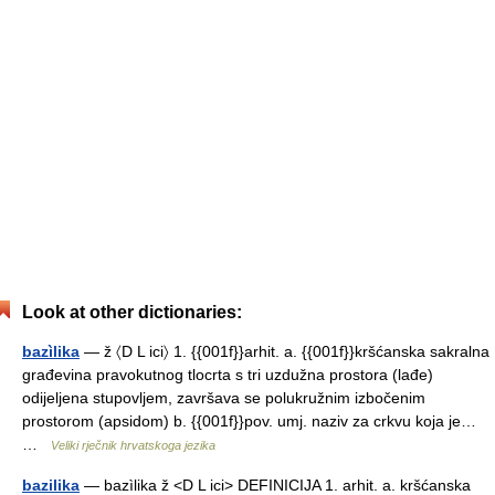
Look at other dictionaries:
bazìlika
— ž 〈D L ici〉 1. {{001f}}arhit. a. {{001f}}kršćanska sakralna
građevina pravokutnog tlocrta s tri uzdužna prostora (lađe)
odijeljena stupovljem, završava se polukružnim izbočenim
prostorom (apsidom) b. {{001f}}pov. umj. naziv za crkvu koja je…
…
Veliki rječnik hrvatskoga jezika
bazilika
— bazìlika ž <D L ici> DEFINICIJA 1. arhit. a. kršćanska