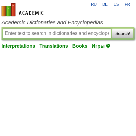
RU
DE
ES
FR
en-academic.com
Academic Dictionaries and Encyclopedias
Search!
Interpretations
Translations
Books
Игры ⚽