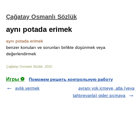
Çağatay Osmanlı Sözlük
aynı potada erimek
aynı potada erimek
benzer konuları ve sorunları birlikte düşünmek veya
değerlendirmek
Çağatay Osmanlı Sözlük
.
2010
.
Игры ⚽
Поможем решить контрольную работу
aylık vermek
ayranı yok içmeye, atla (veya
tahtırevanla) gider sıçmaya