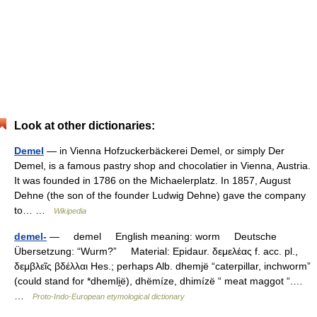
Look at other dictionaries:
Demel
— in Vienna Hofzuckerbäckerei Demel, or simply Der
Demel, is a famous pastry shop and chocolatier in Vienna, Austria.
It was founded in 1786 on the Michaelerplatz. In 1857, August
Dehne (the son of the founder Ludwig Dehne) gave the company
to… …
Wikipedia
demel-
— demel English meaning: worm Deutsche
Übersetzung: “Wurm?” Material: Epidaur. δεμελέας f. acc. pl.,
δεμβλεῖς βδέλλαι Hes.; perhaps Alb. dhemjë “caterpillar, inchworm”
(could stand for *dhemli̯ë), dhëmíze, dhimízë “ meat maggot “.…
…
Proto-Indo-European etymological dictionary