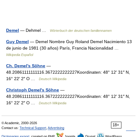
Demel
— Dehmel …
Wörterbuch der deutschen familiennamen
Guy Demel
— Demel Nombre Guy Roland Demel Nacimiento 13
de junio de 1981 (30 años) París, Francia Nacionalidad …
Wikipedia Español
Ch. Demel’s Söhne
—
48.20861111111116.3672222222227Koordinaten: 48° 12′ 31″ N,
16° 22′ 2″ O …
Deutsch Wikipedia
Christoph Demel's Söhne
—
48.20861111111116.3672222222227Koordinaten: 48° 12′ 31″ N,
16° 22′ 2″ O …
Deutsch Wikipedia
© Academic, 2000-2026
18+
Contact us:
Technical Support
,
Advertising
Dictionaries export
, created on PHP,
Joomla,
Drupal,
WordPress,