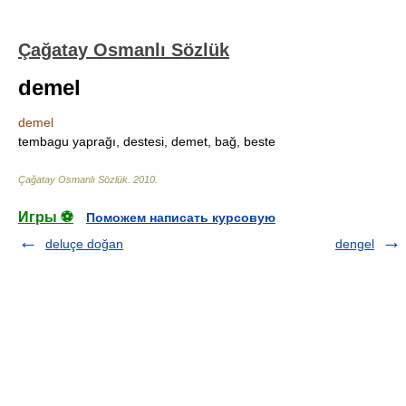
Çağatay Osmanlı Sözlük
demel
demel
tembagu yaprağı, destesi, demet, bağ, beste
Çağatay Osmanlı Sözlük
.
2010
.
Игры ⚽
Поможем написать курсовую
deluçe doğan
dengel