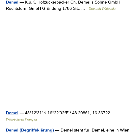
Demel
— K.u.K. Hofzuckerbäcker Ch. Demel s Söhne GmbH
Rechtsform GmbH Gründung 1786 Sitz …
Deutsch Wikipedia
Demel
— 48°12′31″N 16°22′02″E / 48.20861, 16.36722 …
Wikipédia en Français
Demel (Begriffsklärung)
— Demel steht für: Demel, eine in Wien