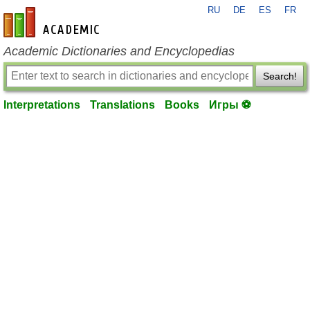
RU
DE
ES
FR
en-academic.com
Academic Dictionaries and Encyclopedias
Search!
Interpretations
Translations
Books
Игры ⚽