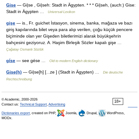
Gise
— Gi|se , Gi|seh: Stadt in Ägypten. * * * Gi|seh, (auch:) Gise:
Stadt in Ägypten …
Universal-Lexikon
gişe
— is., Fr. guichet İstasyon, sinema, banka, mağaza ve bazı
giriş kapılarında bilet veya para alıp verilen, çoğu küçük pencere
biçiminde olan yer Gişeden biletlerimizi alarak büyükşehrin
bahçesini geziyoruz. A. Haşim Birleşik Sözler kapalı gişe …
Çağatay Osmanlı Sözlük
gíse
— see gése …
Old to modern English dictionary
Gise(h)
— Gi|se[h] [...ze ] (Stadt in Ägypten) …
Die deutsche
Rechtschreibung
© Academic, 2000-2026
18+
Contact us:
Technical Support
,
Advertising
Dictionaries export
, created on PHP,
Joomla,
Drupal,
WordPress,
MODx.