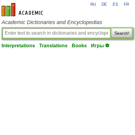
RU
DE
ES
FR
en-academic.com
Academic Dictionaries and Encyclopedias
Search!
Interpretations
Translations
Books
Игры ⚽