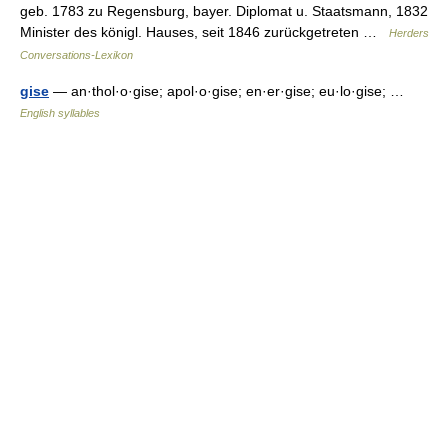
geb. 1783 zu Regensburg, bayer. Diplomat u. Staatsmann, 1832
Minister des königl. Hauses, seit 1846 zurückgetreten …
Herders
Conversations-Lexikon
gise
— an·thol·o·gise; apol·o·gise; en·er·gise; eu·lo·gise; …
English syllables