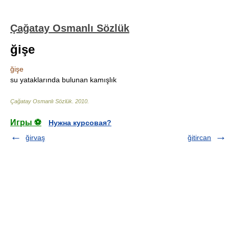
Çağatay Osmanlı Sözlük
ğişe
ğişe
su yataklarında bulunan kamışlık
Çağatay Osmanlı Sözlük
.
2010
.
Игры ⚽
Нужна курсовая?
ğirvaş
ğitircan