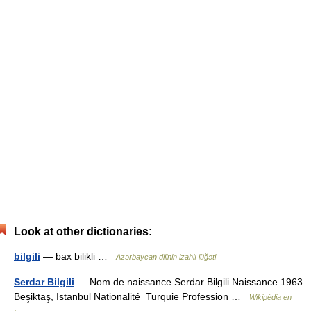
Look at other dictionaries:
bilgili
— bax bilikli …
Azərbaycan dilinin izahlı lüğəti
Serdar Bilgili
— Nom de naissance Serdar Bilgili Naissance 1963
Beşiktaş, Istanbul Nationalité Turquie Profession …
Wikipédia en