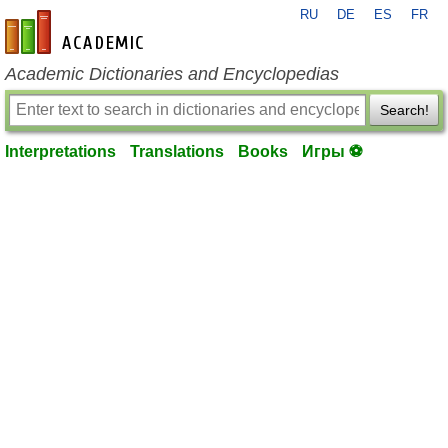
RU
DE
ES
FR
en-academic.com
Academic Dictionaries and Encyclopedias
Search!
Interpretations
Translations
Books
Игры ⚽