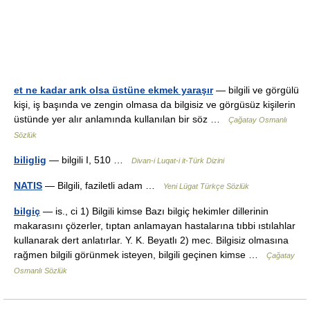
et ne kadar arık olsa üstüne ekmek yaraşır
— bilgili ve görgülü
kişi, iş başında ve zengin olmasa da bilgisiz ve görgüsüz kişilerin
üstünde yer alır anlamında kullanılan bir söz …
Çağatay Osmanlı
Sözlük
biliglig
— bilgili I, 510 …
Divan-i Luqat-i it-Türk Dizini
NATIS
— Bilgili, faziletli adam …
Yeni Lügat Türkçe Sözlük
bilgiç
— is., ci 1) Bilgili kimse Bazı bilgiç hekimler dillerinin
makarasını çözerler, tıptan anlamayan hastalarına tıbbi ıstılahlar
kullanarak dert anlatırlar. Y. K. Beyatlı 2) mec. Bilgisiz olmasına
rağmen bilgili görünmek isteyen, bilgili geçinen kimse …
Çağatay
Osmanlı Sözlük