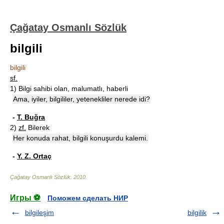
Çağatay Osmanlı Sözlük
bilgili
bilgili
sf.
1)
Bilgi sahibi olan, malumatlı, haberli
Ama, iyiler, bilgililer, yetenekliler nerede idi?
-
T. Buğra
2)
zf.
Bilerek
Her konuda rahat, bilgili konuşurdu kalemi.
-
Y. Z. Ortaç
Çağatay Osmanlı Sözlük
.
2010
.
Игры ⚽
Поможем сделать НИР
bilgileşim
bilgilik