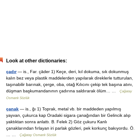
Look at other dictionaries:
çadır
— is., Far. çāder 1) Keçe, deri, kıl dokuma, sık dokunmuş
kalın bez veya plastik maddelerden yapılarak direklerle tutturulan,
taşınabilir barınak, çerge, oba, otağ Kılıcını çekip tek başına atını,
düşman başkumandanının çadırına saldırarak ölüm… …
Çağatay
Osmanlı Sözlük
çanak
— is., ğı 1) Toprak, metal vb. bir maddeden yapılmış
yayvan, çukurca kap Oradaki sigara çanağından bir Gelincik alıp
yaktıktan sonra anlattı. B. Felek 2) Göz çukuru Kanlı
çanaklarından fırlayan iri parlak gözleri, pek korkunç bakıyordu. Ö.
… …
Çağatay Osmanlı Sözlük