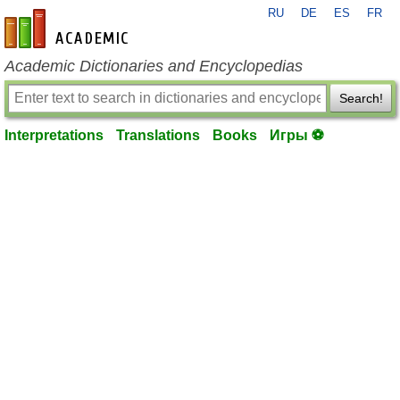
RU
DE
ES
FR
en-academic.com
Academic Dictionaries and Encyclopedias
Search!
Interpretations
Translations
Books
Игры ⚽