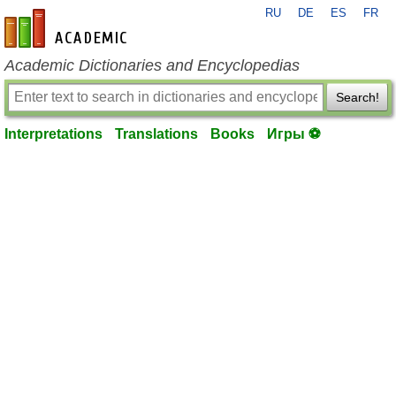
RU
DE
ES
FR
en-academic.com
Academic Dictionaries and Encyclopedias
Search!
Interpretations
Translations
Books
Игры ⚽