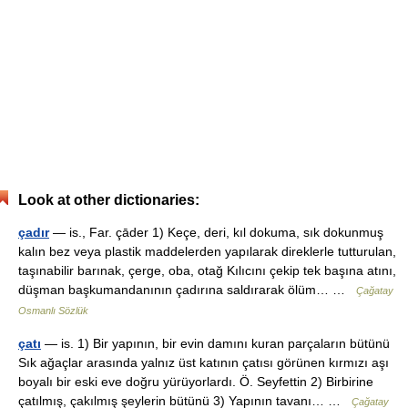
Look at other dictionaries:
çadır
— is., Far. çāder 1) Keçe, deri, kıl dokuma, sık dokunmuş
kalın bez veya plastik maddelerden yapılarak direklerle tutturulan,
taşınabilir barınak, çerge, oba, otağ Kılıcını çekip tek başına atını,
düşman başkumandanının çadırına saldırarak ölüm… …
Çağatay
Osmanlı Sözlük
çatı
— is. 1) Bir yapının, bir evin damını kuran parçaların bütünü
Sık ağaçlar arasında yalnız üst katının çatısı görünen kırmızı aşı
boyalı bir eski eve doğru yürüyorlardı. Ö. Seyfettin 2) Birbirine
çatılmış, çakılmış şeylerin bütünü 3) Yapının tavanı… …
Çağatay