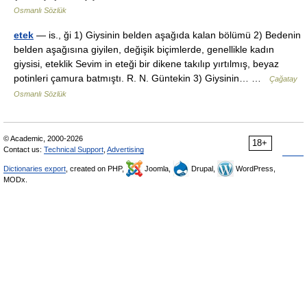
Osmanlı Sözlük
etek
— is., ği 1) Giysinin belden aşağıda kalan bölümü 2) Bedenin
belden aşağısına giyilen, değişik biçimlerde, genellikle kadın
giysisi, eteklik Sevim in eteği bir dikene takılıp yırtılmış, beyaz
potinleri çamura batmıştı. R. N. Güntekin 3) Giysinin… …
Çağatay
Osmanlı Sözlük
© Academic, 2000-2026
18+
Contact us:
Technical Support
,
Advertising
Dictionaries export
, created on PHP,
Joomla,
Drupal,
WordPress,
MODx.