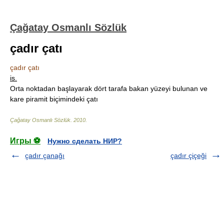
Çağatay Osmanlı Sözlük
çadır çatı
çadır çatı
is.
Orta noktadan başlayarak dört tarafa bakan yüzeyi bulunan ve
kare piramit biçimindeki çatı
Çağatay Osmanlı Sözlük
.
2010
.
Игры ⚽
Нужно сделать НИР?
çadır çanağı
çadır çiçeği