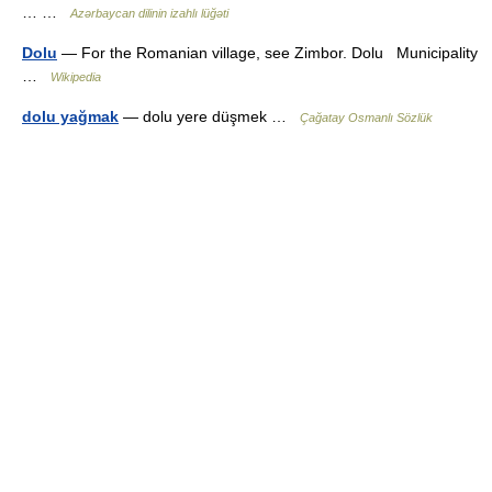
… …
Azərbaycan dilinin izahlı lüğəti
Dolu
— For the Romanian village, see Zimbor. Dolu Municipality
…
Wikipedia
dolu yağmak
— dolu yere düşmek …
Çağatay Osmanlı Sözlük