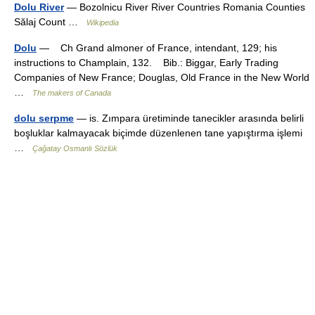
Dolu River
— Bozolnicu River River Countries Romania Counties
Sălaj Count …
Wikipedia
Dolu
— Ch Grand almoner of France, intendant, 129; his
instructions to Champlain, 132. Bib.: Biggar, Early Trading
Companies of New France; Douglas, Old France in the New World
…
The makers of Canada
dolu serpme
— is. Zımpara üretiminde tanecikler arasında belirli
boşluklar kalmayacak biçimde düzenlenen tane yapıştırma işlemi
…
Çağatay Osmanlı Sözlük