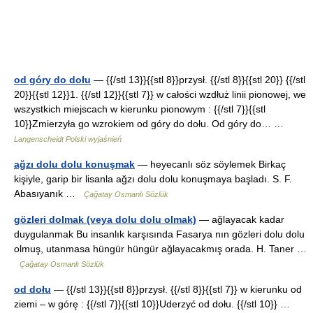
od góry do dołu
— {{/stl 13}}{{stl 8}}przysł. {{/stl 8}}{{stl 20}} {{/stl
20}}{{stl 12}}1. {{/stl 12}}{{stl 7}} w całości wzdłuż linii pionowej, we
wszystkich miejscach w kierunku pionowym : {{/stl 7}}{{stl
10}}Zmierzyła go wzrokiem od góry do dołu. Od góry do… …
Langenscheidt Polski wyjaśnień
ağzı dolu dolu konuşmak
— heyecanlı söz söylemek Birkaç
kişiyle, garip bir lisanla ağzı dolu dolu konuşmaya başladı. S. F.
Abasıyanık …
Çağatay Osmanlı Sözlük
gözleri dolmak (veya dolu dolu olmak)
— ağlayacak kadar
duygulanmak Bu insanlık karşısında Fasarya nın gözleri dolu dolu
olmuş, utanmasa hüngür hüngür ağlayacakmış orada. H. Taner …
Çağatay Osmanlı Sözlük
od dołu
— {{/stl 13}}{{stl 8}}przysł. {{/stl 8}}{{stl 7}} w kierunku od
ziemi – w górę : {{/stl 7}}{{stl 10}}Uderzyć od dołu. {{/stl 10}} …