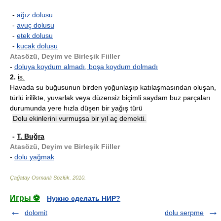
-
ağız dolusu
-
avuç dolusu
-
etek dolusu
-
kucak dolusu
Atasözü, Deyim ve Birleşik Fiiller
-
doluya koydum almadı, boşa koydum dolmadı
2.
is.
Havada su buğusunun birden yoğunlaşıp katılaşmasından oluşan,
türlü irilikte, yuvarlak veya düzensiz biçimli saydam buz parçaları
durumunda yere hızla düşen bir yağış türü
Dolu ekinlerini vurmuşsa bir yıl aç demekti.
-
T. Buğra
Atasözü, Deyim ve Birleşik Fiiller
-
dolu yağmak
Çağatay Osmanlı Sözlük
.
2010
.
Игры ⚽
Нужно сделать НИР?
dolomit
dolu serpme