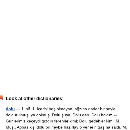
Look at other dictionaries:
dolu
— 1. sif. 1. İçərisi boş olmayan, ağzına qədər bir şeylə
doldurulmuş, ya dolmuş. Dolu şüşə. Dolu qab. Dolu hovuz. –
Günlərimiz keçəydi qızğın fərəhlər kimi; Dolu qədəhlər kimi. M.
Müş.. Abbas kişi dolu bir heybə hazırlayıb yəhərin qaşına saldı. M.