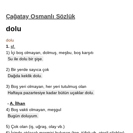
Çağatay Osmanlı Sözlük
dolu
dolu
1.
sf.
1)
İçi boş olmayan, dolmuş, meşbu, boş karşıtı
Su ile dolu bir şişe.
2)
Bir yerde sayıca çok
Dağda keklik dolu.
3)
Boş yeri olmayan, her yeri tutulmuş olan
Haftaya pazartesiye kadar bütün uçaklar dolu.
-
A. İlhan
4)
Boş vakti olmayan, meşgul
Bugün doluyum.
5)
Çok olan (iş, uğraş, olay vb.)
6)
İçinde atılacak mermisi bulunan (top, tüfek vb. ateşli silahlar)