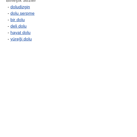
Birleşik Sözler
-
doludizgin
-
dolu serpme
-
bir dolu
-
deli dolu
-
hayat dolu
-
yüreği dolu