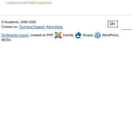
Langenscheidt Polski wyjaśnień
© Academic, 2000-2026
18+
Contact us:
Technical Support
,
Advertising
Dictionaries export
, created on PHP,
Joomla,
Drupal,
WordPress,
MODx.