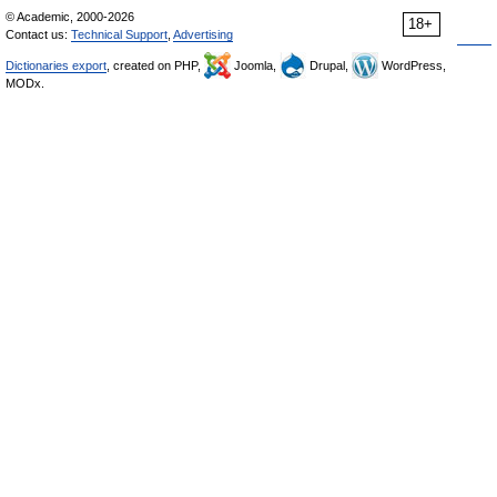
© Academic, 2000-2026
18+
Contact us:
Technical Support
,
Advertising
Dictionaries export
, created on PHP,
Joomla,
Drupal,
WordPress,
MODx.