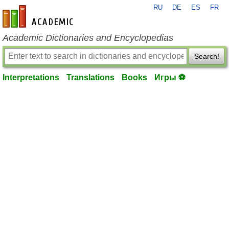
RU
DE
ES
FR
en-academic.com
Academic Dictionaries and Encyclopedias
Search!
Interpretations
Translations
Books
Игры ⚽