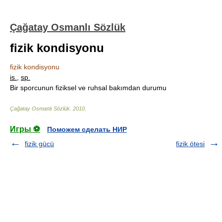
Çağatay Osmanlı Sözlük
fizik kondisyonu
fizik kondisyonu
is.
,
sp.
Bir sporcunun fiziksel ve ruhsal bakımdan durumu
Çağatay Osmanlı Sözlük
.
2010
.
Игры ⚽
Поможем сделать НИР
fizik gücü
fizik ötesi