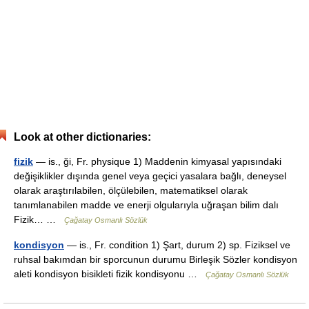
Look at other dictionaries:
fizik
— is., ği, Fr. physique 1) Maddenin kimyasal yapısındaki
değişiklikler dışında genel veya geçici yasalara bağlı, deneysel
olarak araştırılabilen, ölçülebilen, matematiksel olarak
tanımlanabilen madde ve enerji olgularıyla uğraşan bilim dalı
Fizik… …
Çağatay Osmanlı Sözlük
kondisyon
— is., Fr. condition 1) Şart, durum 2) sp. Fiziksel ve
ruhsal bakımdan bir sporcunun durumu Birleşik Sözler kondisyon
aleti kondisyon bisikleti fizik kondisyonu …
Çağatay Osmanlı Sözlük