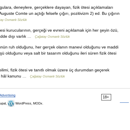
olgulara, deneylere, gerçeklere dayayan, fizik ötesi açıklamaları
uguste Comte un açtığı felsefe çığırı, pozitivizm 2) ed. Bu çığırın
ay Osmanlı Sözlük
ötesi kurucularının, gerçeği ve evreni açıklamak için her şeyin özü,
madde dışı varlık …
Çağatay Osmanlı Sözlük
 özünün ruh olduğunu, her gerçek olanın manevi olduğunu ve maddi
ü olduğunu veya salt bir tasarım olduğunu ileri süren fizik ötesi
bilimi, fizik ötesi ve tanıtlı olmak üzere üç durumdan geçerek
 üç hâl kanunu …
Çağatay Osmanlı Sözlük
Advertising
18+
upal,
WordPress, MODx.