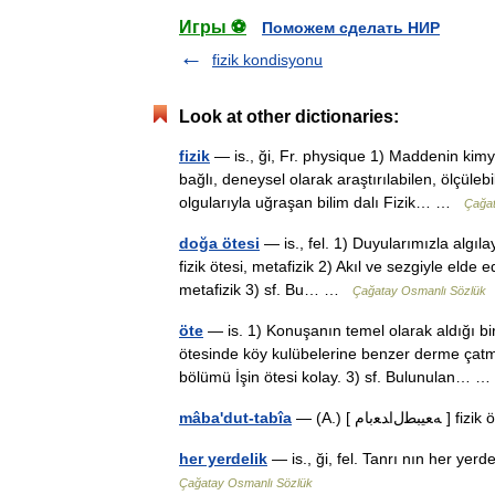
Игры ⚽
Поможем сделать НИР
fizik kondisyonu
Look at other dictionaries:
fizik
— is., ği, Fr. physique 1) Maddenin kimya
bağlı, deneysel olarak araştırılabilen, ölçül
olgularıyla uğraşan bilim dalı Fizik… …
Çağat
doğa ötesi
— is., fel. 1) Duyularımızla algıla
fizik ötesi, metafizik 2) Akıl ve sezgiyle elde ed
metafizik 3) sf. Bu… …
Çağatay Osmanlı Sözlük
öte
— is. 1) Konuşanın temel olarak aldığı b
ötesinde köy kulübelerine benzer derme çatma
bölümü İşin ötesi kolay. 3) sf. Bulunulan…
mâba'dut-tabîa
— (A.) [ ﻌﺑﺎﻡ
her yerdelik
— is., ği, fel. Tanrı nın her ye
Çağatay Osmanlı Sözlük