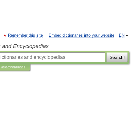
Remember this site
Embed dictionaries into your website
EN
s and Encyclopedias
Search!
Interpretations