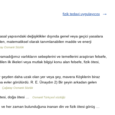
fizik tedavi uygulayıcısı
sal yapısındaki değişiklikler dışında genel veya geçici yasalara
ebilen, matematiksel olarak tanımlanabilen madde ve enerji
ay Osmanlı Sözlük
yamadığımız varlıkların sebeplerini ve temellerini araştıran felsefe,
ilen ilk ilkeleri veya mutlak bilgiyi konu alan felsefe, fizik ötesi,
ir şeyden daha uzak olan yer veya şey, mavera Köşklerin biraz
 evler görülürdü. R. E. Ünaydın 2) Bir şeyin arkadan gelen
 …
Çağatay Osmanlı Sözlük
ﻪﻌﻴﺒﻄﻝاﺪ ] fizik ötesi, doğa ötesi …
Osmanli Türkçesİ sözlüğü
rde ve her zaman bulunduğuna inanan din ve fizik ötesi görüş …