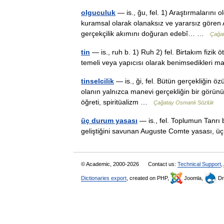
olguculuk
— is., ğu, fel. 1) Araştırmalarını 
kuramsal olarak olanaksız ve yararsız gören A
gerçekçilik akımını doğuran edebî… …
Çağat
tin
— is., ruh b. 1) Ruh 2) fel. Birtakım fizik 
temeli veya yapıcısı olarak benimsedikleri 
tinselcilik
— is., ği, fel. Bütün gerçekliğin
olanın yalnızca manevi gerçekliğin bir görünüş
öğreti, spiritüalizm …
Çağatay Osmanlı Sözlük
üç durum yasası
— is., fel. Toplumun Tanrı 
geliştiğini savunan Auguste Comte yasası,
© Academic, 2000-2026
Contact us:
Technical Support
,
Dictionaries export
, created on PHP,
Joomla,
Dr