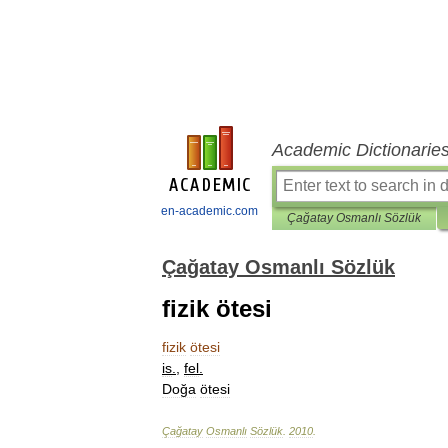
Academic Dictionarie
en-academic.com
Çağatay Osmanlı Sözlük
Çağatay Osmanlı Sözlük
fizik ötesi
fizik
ötesi
is
.
,
fel
.
Doğa
ötesi
Çağatay
Osmanlı
Sözlük
.
2010
.