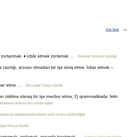
ice-tea
bâr edilmek zorlanmak. ♦ icbâr etmek zorlamak …
Osmanli Türkçesİ sözlüğü
 razılığı, arzusu olmadan bir işə sövq etmə. İcbar etmək –
icbar etme …
Yeni Lügat Türkçe Sözlük
un ziddinə olaraq bir işə məcbur etmə; 2) qrammatikada: felin
 islənən ərəb və fars sözləri lüğəti
ərbaycan ədəbiyyatında islənən ərəb və fars sözləri lüğəti
Lügat Türkçe Sözlük
la yaptırmak, zorlamak, zorunda bırakmak …