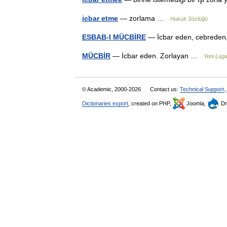
icbar etme
— zorlama …
Hukuk Sözlüğü
ESBAB-I MÜCBİRE
— İcbar eden, cebreden
MÜCBİR
— İcbar eden. Zorlayan …
Yeni Lüg
© Academic, 2000-2026
Contact us:
Technical Support
,
Dictionaries export
, created on PHP,
Joomla,
Dr