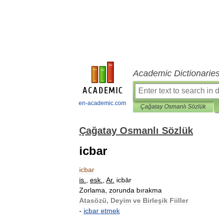
Academic Dictionarie
en-academic.com
Çağatay Osmanlı Sözlük
Çağatay Osmanlı Sözlük
icbar
icbar
is
.
,
esk
.
,
Ar
.
icbār
Zorlama
,
zorunda
bırakma
Atasözü
,
Deyim
ve
Birleşik
Fiiller
-
icbar
etmek