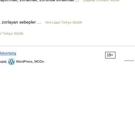
Çağatay Osmanlı Sözlük
, zorlayan sebepler …
Yeni Lügat Türkçe Sözlük
at Türkçe Sözlük
Advertising
18+
upal,
WordPress, MODx.