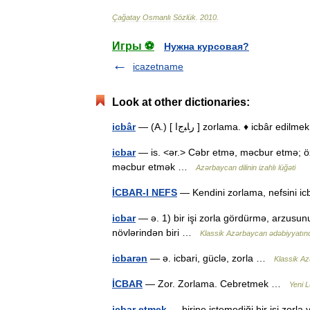
Çağatay
Osmanlı
Sözlük
.
2010
.
Игры ⚽
Нужна курсовая?
icazetname
Look at other dictionaries:
icbâr
— (A.) [ رﺎﺒﺝا ] zorlama. ♦ ic
icbar
— is. <ər.> Cəbr etmə, məcbur etmə; öz
məcbur etmək …
Azərbaycan dilinin izahlı lüğəti
İCBAR-I NEFS
— Kendini zorlama, nefsini 
icbar
— ə. 1) bir işi zorla gördürmə, arzusun
növlərindən biri …
Klassik Azərbaycan ədəbiyyatında
icbarən
— ə. icbari, güclə, zorla …
Klassik Az
İCBAR
— Zor. Zorlama. Cebretmek …
Yeni 
icbar etmek
— birine istemediği bir işi zor