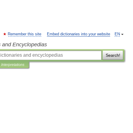
Remember this site
Embed dictionaries into your website
EN
s and Encyclopedias
Search!
Interpretations