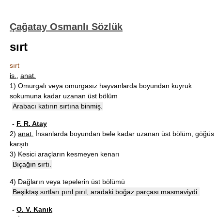
Çağatay Osmanlı Sözlük
sırt
sırt
is.
,
anat.
1)
Omurgalı veya omurgasız hayvanlarda boyundan kuyruk
sokumuna kadar uzanan üst bölüm
Arabacı katırın sırtına binmiş.
-
F. R. Atay
2)
anat.
İnsanlarda boyundan bele kadar uzanan üst bölüm, göğüs
karşıtı
3)
Kesici araçların kesmeyen kenarı
Bıçağın sırtı.
4)
Dağların veya tepelerin üst bölümü
Beşiktaş sırtları pırıl pırıl, aradaki boğaz parçası masmaviydi.
-
O. V. Kanık