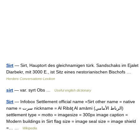
Sirt
— Sirt, Hauptort des gleichnamigen türk. Sandschaks im Ejalet
Diarbekr, mit 3000 E., ist Sitz eines nestorianischen Bischofs …
Herders Conversations-Lexikon
sirt
— var. syrt Obs …
Useful english dictionary
Sirt
— Infobox Settlement official name =Sirt other name = native
name = سرت nickname = Al Ribāţ Al amāmi (الرباط الأمامي)
settlement type = motto = imagesize = 300px image caption =
Modern buildings in Sirt flag size = image seal size = image shield
=… …
Wikipedia