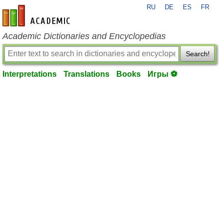
RU
DE
ES
FR
en-academic.com
Academic Dictionaries and Encyclopedias
Search!
Interpretations
Translations
Books
Игры ⚽