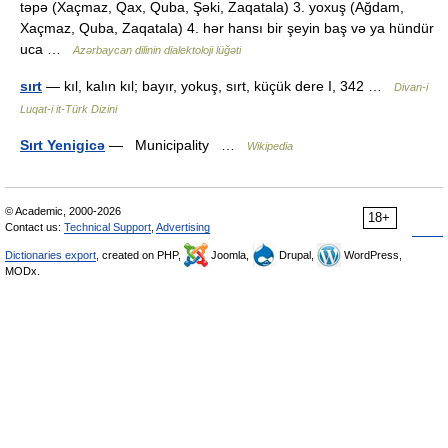
təpə (Xaçmaz, Qax, Quba, Şəki, Zaqatala) 3. yoxuş (Ağdam,
Xaçmaz, Quba, Zaqatala) 4. hər hansı bir şeyin baş və ya hündür
uca …
Azərbaycan dilinin dialektoloji lüğəti
sırt
— kıl, kalın kıl; bayır, yokuş, sırt, küçük dere I, 342 …
Divan-i
Luqat-i it-Türk Dizini
Sırt Yenigicə
— Municipality …
Wikipedia
© Academic, 2000-2026
18+
Contact us:
Technical Support
,
Advertising
Dictionaries export
, created on PHP,
Joomla,
Drupal,
WordPress,
MODx.