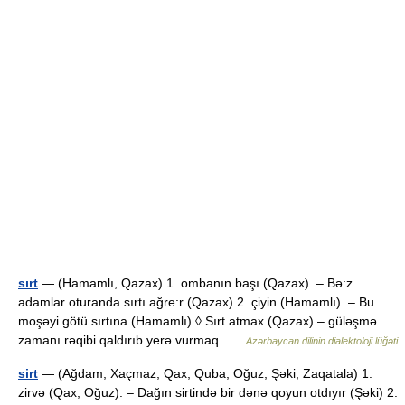
sırt
— (Hamamlı, Qazax) 1. ombanın başı (Qazax). – Bə:z
adamlar oturanda sırtı ağre:r (Qazax) 2. çiyin (Hamamlı). – Bu
moşəyi götü sırtına (Hamamlı) ◊ Sırt atmax (Qazax) – güləşmə
zamanı rəqibi qaldırıb yerə vurmaq …
Azərbaycan dilinin dialektoloji lüğəti
sirt
— (Ağdam, Xaçmaz, Qax, Quba, Oğuz, Şəki, Zaqatala) 1.
zirvə (Qax, Oğuz). – Dağın sirtində bir dənə qoyun otdıyır (Şəki) 2.