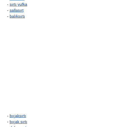
-
sırtı yufka
-
sallasırt
-
balıksırtı
-
bıçaksırtı
-
bıçak sırtı