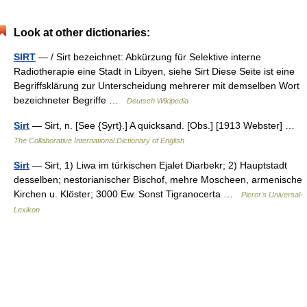
Look at other dictionaries:
SIRT
— / Sirt bezeichnet: Abkürzung für Selektive interne
Radiotherapie eine Stadt in Libyen, siehe Sirt Diese Seite ist eine
Begriffsklärung zur Unterscheidung mehrerer mit demselben Wort
bezeichneter Begriffe …
Deutsch Wikipedia
Sirt
— Sirt, n. [See {Syrt}.] A quicksand. [Obs.] [1913 Webster] …
The Collaborative International Dictionary of English
Sirt
— Sirt, 1) Liwa im türkischen Ejalet Diarbekr; 2) Hauptstadt
desselben; nestorianischer Bischof, mehre Moscheen, armenische
Kirchen u. Klöster; 3000 Ew. Sonst Tigranocerta …
Pierer's Universal-
Lexikon