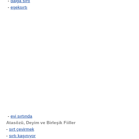
-
dalga sırtı
-
eşeksırtı
-
evi sırtında
Atasözü, Deyim ve Birleşik Fiiller
-
sırt çevirmek
-
sırtı kaşınıyor