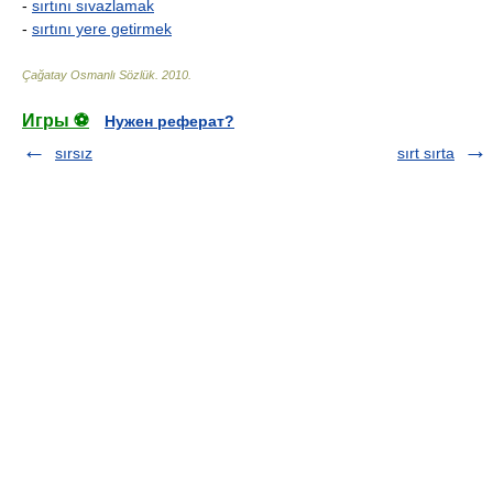
-
sırtını sıvazlamak
-
sırtını yere getirmek
Çağatay Osmanlı Sözlük
.
2010
.
Игры ⚽
Нужен реферат?
sırsız
sırt sırta