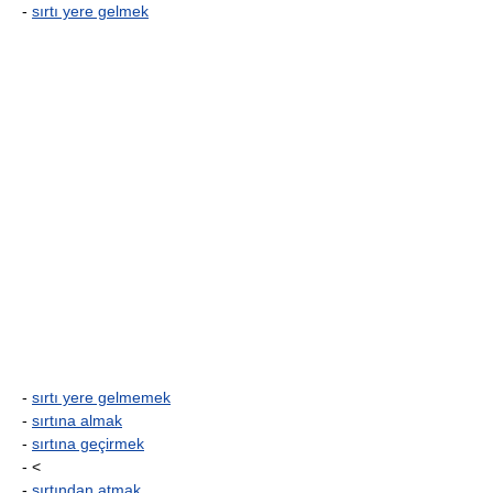
-
sırtı yere gelmek
-
sırtı yere gelmemek
-
sırtına almak
-
sırtına geçirmek
- <
-
sırtından atmak