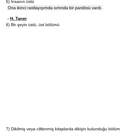
5)
İnsanın üstü
Ona ikinci rastlayışımda sırtında bir pardösü vardı.
-
H. Taner
6)
Bir şeyin üstü, üst bölümü
7)
Dikilmiş veya ciltlenmiş kitaplarda dikişin bulunduğu bölüm