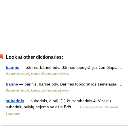
Look at other dictionaries:
barinis
— bãrinis, bãrinė bdv. Bãrinės topogrãfijos žemėlapiai …
Bendrinės lietuvių kalbos žodyno antraštynas
barinė
— bãrinis, bãrinė bdv. Bãrinės topogrãfijos žemėlapiai …
Bendrinės lietuvių kalbos žodyno antraštynas
sūbarinis
— sūbarinis, ė adj. (1) žr. sambarinis 4: Visokių
sūbarinių bulvių nejema valdžia Bržr …
Dictionary of the Lithuanian
Language