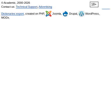
© Academic, 2000-2026
18+
Contact us:
Technical Support
,
Advertising
Dictionaries export
, created on PHP,
Joomla,
Drupal,
WordPress,
MODx.