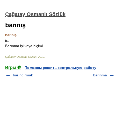
Çağatay Osmanlı Sözlük
barınış
barınış
is.
Barınma işi veya biçimi
Çağatay Osmanlı Sözlük
.
2010
.
Игры ⚽
Поможем решить контрольную работу
barındırmak
barınma