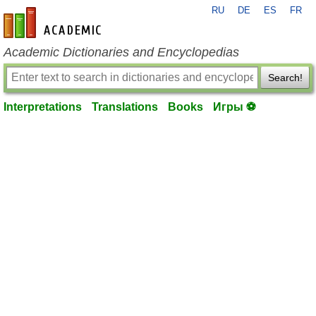
RU
DE
ES
FR
en-academic.com
Academic Dictionaries and Encyclopedias
Search!
Interpretations
Translations
Books
Игры ⚽