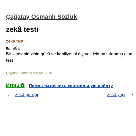
Çağatay Osmanlı Sözlük
zekâ testi
zekâ testi
is.
,
eğt.
Bir kimsenin zihin gücü ve kabiliyetini ölçmek için hazırlanmış olan
test
Çağatay Osmanlı Sözlük
.
2010
.
Игры ⚽
Поможем решить контрольную работу
zekâ geriliği
zekâ yaşı