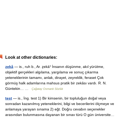
Look at other dictionaries:
zekâ
— is., ruh b., Ar. ẕekāˀ İnsanın düşünme, akıl yürütme,
objektif gerçekleri algılama, yargılama ve sonuç çıkarma
yeteneklerinin tamamı, anlak, dirayet, zeyreklik, feraset Çok
görmüş halk adamlarına mahsus pratik bir zekâsı vardı. R. N.
Güntekin… …
Çağatay Osmanlı Sözlük
test
— is., İng. test 1) Bir kimsenin, bir topluluğun doğal veya
sonradan kazanılmış yeteneklerini, bilgi ve becerilerini ölçmeye ve
anlamaya yarayan sınama 2) eğt. Doğru cevabın seçenekler
arasından bulunmasına dayanan bir sınav türü O gün üniversite…