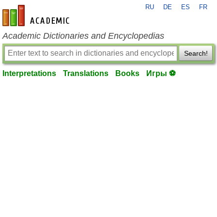
RU
DE
ES
FR
en-academic.com
Academic Dictionaries and Encyclopedias
Search!
Interpretations
Translations
Books
Игры ⚽