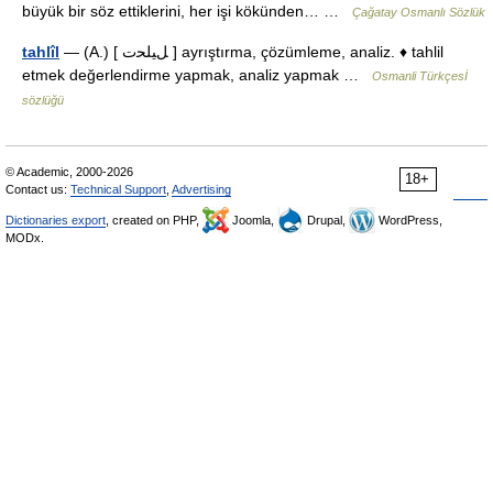
büyük bir söz ettiklerini, her işi kökünden… …
Çağatay Osmanlı Sözlük
tahlîl
— (A.) [ ﻞﻴﻠﺤﺕ ] ayrıştırma, çözümleme, analiz. ♦ tahlil
etmek değerlendirme yapmak, analiz yapmak …
Osmanli Türkçesİ
sözlüğü
© Academic, 2000-2026
18+
Contact us:
Technical Support
,
Advertising
Dictionaries export
, created on PHP,
Joomla,
Drupal,
WordPress,
MODx.