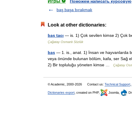
Игры ⚽
Поможем написать курсовую
baş başa bırakmak
Look at other dictionaries:
baş tacı
— is. 1) Çok sevilen kimse 2) Çok b
Çağatay Osmanlı Sözlük
baş
— 1. is., anat. 1) İnsan ve hayvanlarda b
veya önünde bulunan bölüm, kafa, ser Sağ elin
2) Bir topluluğu yöneten kimse …
Çağatay Osm
© Academic, 2000-2026
Contact us:
Technical Support
,
Dictionaries export
, created on PHP,
Joomla,
Dr