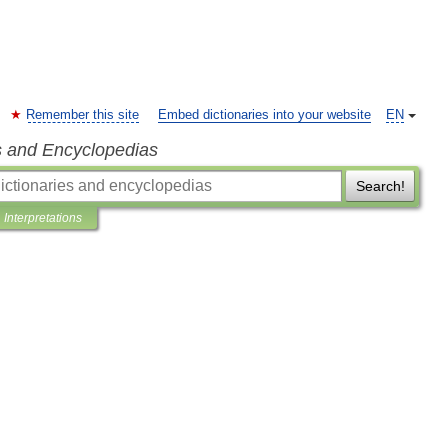
Remember this site
Embed dictionaries into your website
EN
s and Encyclopedias
Search!
Interpretations