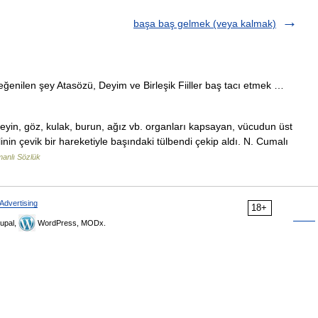
başa baş gelmek (veya kalmak)
eğenilen şey Atasözü, Deyim ve Birleşik Fiiller baş tacı etmek …
eyin, göz, kulak, burun, ağız vb. organları kapsayan, vücudun üst
in çevik bir hareketiyle başındaki tülbendi çekip aldı. N. Cumalı
anlı Sözlük
Advertising
18+
upal,
WordPress, MODx.