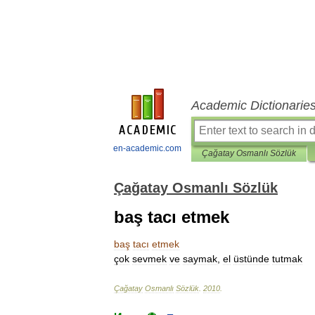
Academic Dictionarie
en-academic.com
Çağatay Osmanlı Sözlük
Çağatay Osmanlı Sözlük
baş tacı etmek
baş
tacı
etmek
çok
sevmek
ve
saymak
,
el
üstünde
tutmak
Çağatay
Osmanlı
Sözlük
.
2010
.