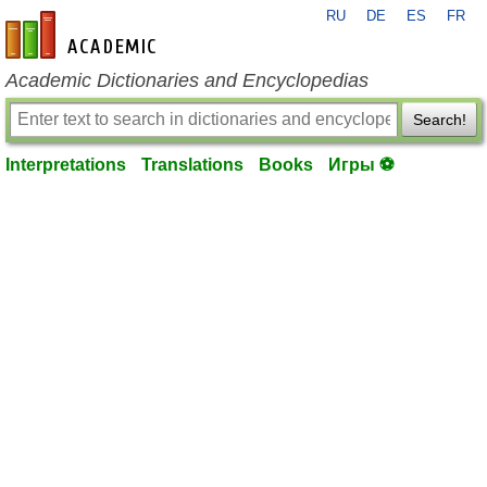
RU
DE
ES
FR
en-academic.com
Academic Dictionaries and Encyclopedias
Search!
Interpretations
Translations
Books
Игры ⚽