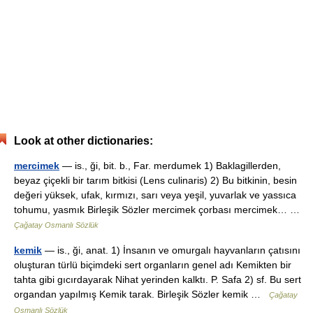
Look at other dictionaries:
mercimek
— is., ği, bit. b., Far. merdumek 1) Baklagillerden,
beyaz çiçekli bir tarım bitkisi (Lens culinaris) 2) Bu bitkinin, besin
değeri yüksek, ufak, kırmızı, sarı veya yeşil, yuvarlak ve yassıca
tohumu, yasmık Birleşik Sözler mercimek çorbası mercimek… …
Çağatay Osmanlı Sözlük
kemik
— is., ği, anat. 1) İnsanın ve omurgalı hayvanların çatısını
oluşturan türlü biçimdeki sert organların genel adı Kemikten bir
tahta gibi gıcırdayarak Nihat yerinden kalktı. P. Safa 2) sf. Bu sert
organdan yapılmış Kemik tarak. Birleşik Sözler kemik …
Çağatay
Osmanlı Sözlük