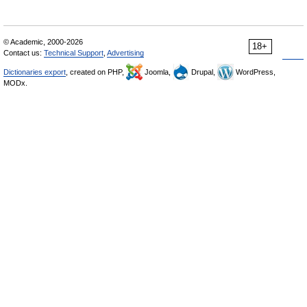
© Academic, 2000-2026
18+
Contact us:
Technical Support
,
Advertising
Dictionaries export
, created on PHP,
Joomla,
Drupal,
WordPress,
MODx.