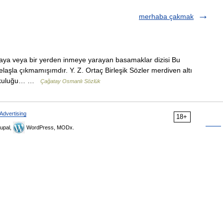
merhaba çakmak
maya veya bir yerden inmeye yarayan basamaklar dizisi Bu
elaşla çıkmamışımdır. Y. Z. Ortaç Birleşik Sözler merdiven altı
korkuluğu… …
Çağatay Osmanlı Sözlük
Advertising
18+
upal,
WordPress, MODx.