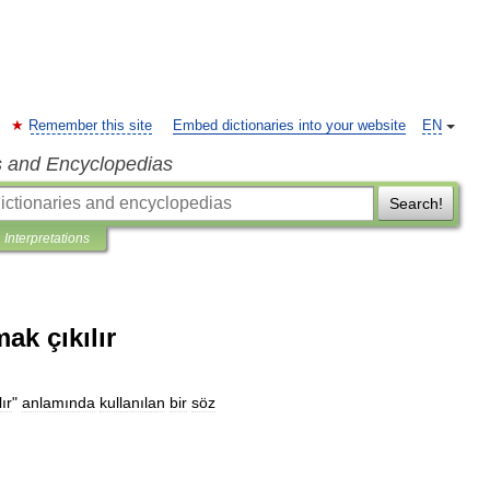
Remember this site
Embed dictionaries into your website
EN
s and Encyclopedias
Search!
Interpretations
k çıkılır
lır
"
anlamında
kullanılan
bir
söz