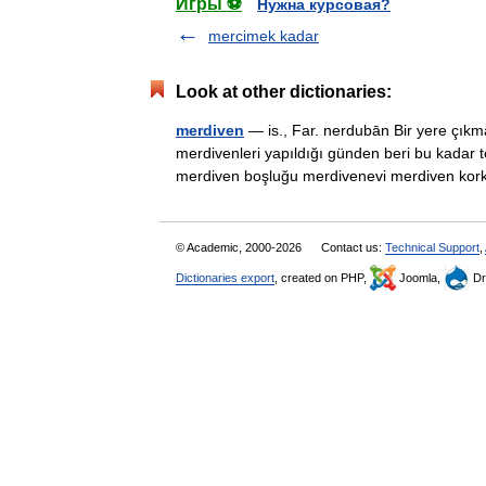
Игры ⚽
Нужна курсовая?
mercimek kadar
Look at other dictionaries:
merdiven
— is., Far. nerdubān Bir yere çık
merdivenleri yapıldığı günden beri bu kadar t
merdiven boşluğu merdivenevi merdiven 
© Academic, 2000-2026
Contact us:
Technical Support
,
Dictionaries export
, created on PHP,
Joomla,
Dr