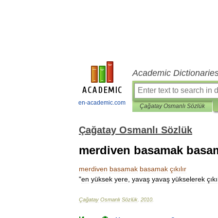
Academic Dictionarie
en-academic.com
Çağatay Osmanlı Sözlük
Çağatay Osmanlı Sözlük
merdiven basamak basama
merdiven
basamak
basamak
çıkılır
"
en
yüksek
yere
,
yavaş
yavaş
yükselerek
çıkı
Çağatay
Osmanlı
Sözlük
.
2010
.