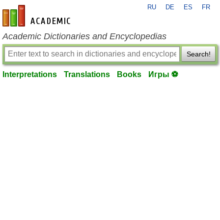
RU
DE
ES
FR
en-academic.com
Academic Dictionaries and Encyclopedias
Search!
Interpretations
Translations
Books
Игры ⚽