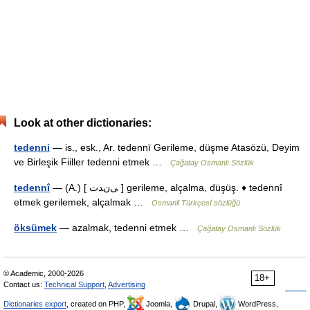
Look at other dictionaries:
tedenni
— is., esk., Ar. tedennī Gerileme, düşme Atasözü, Deyim
ve Birleşik Fiiller tedenni etmek …
Çağatay Osmanlı Sözlük
tedennî
— (A.) [ ﯽﻥﺪﺕ ] gerileme, alçalma, düşüş. ♦ tedennî
etmek gerilemek, alçalmak …
Osmanli Türkçesİ sözlüğü
öksümek
— azalmak, tedenni etmek …
Çağatay Osmanlı Sözlük
© Academic, 2000-2026
18+
Contact us:
Technical Support
,
Advertising
Dictionaries export
, created on PHP,
Joomla,
Drupal,
WordPress,