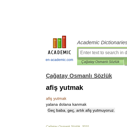
Academic Dictionarie
en-academic.com
Çağatay Osmanlı Sözlük
Çağatay Osmanlı Sözlük
afiş yutmak
afiş
yutmak
yalana
dolana
kanmak
Geç
baba
,
geç
,
artık
afiş
yutmuyoruz
.
Çağatay
Osmanlı
Sözlük
.
2010
.