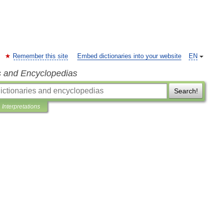
Remember this site
Embed dictionaries into your website
EN
s and Encyclopedias
Search!
Interpretations