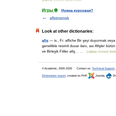
Игры ⚽
Нужна курсовая?
affetmemek
Look at other dictionaries:
afiş
— is., Fr. affiche Bir şeyi duyurmak veya 
genellikle resimli duvar ilanı, ası Afişler büt
ve Birleşik Fiiller afiş… …
Çağatay Osmanlı Sözl
© Academic, 2000-2026
Contact us:
Technical Support
,
Dictionaries export
, created on PHP,
Joomla,
Dr