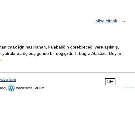
afişe olmak
tanıtmak için hazırlanan, kalabalığın görebileceği yere aşılmış,
ün tiyatrolarda üç beş günde bir değişirdi. T. Buğra Atasözü, Deyim
ük
Advertising
18+
upal,
WordPress, MODx.