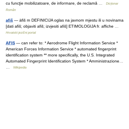
cu funcţie mobilizatoare, de informare, de reclamă …
Dicționar
Român
afiš
— àfiš m DEFINICIJA oglas na javnom mjestu ili u novinama
[dati afiš; objaviti afiš; izvjesiti afiš] ETIMOLOGIJA fr. affiche …
Hrvatski jezični portal
AFIS
— can refer to: * Aerodrome Flight Information Service *
American Forces Information Service * automated fingerprint
identification system ** more specifically, the U.S. Integrated
Automated Fingerprint Identification System * Amministrazione…
…
Wikipedia