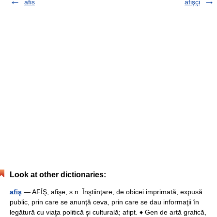
afis
afişçi
Look at other dictionaries:
afiş
— AFÍŞ, afişe, s.n. Înştiinţare, de obicei imprimată, expusă
public, prin care se anunţă ceva, prin care se dau informaţii în
legătură cu viaţa politică şi culturală; afipt. ♦ Gen de artă grafică,