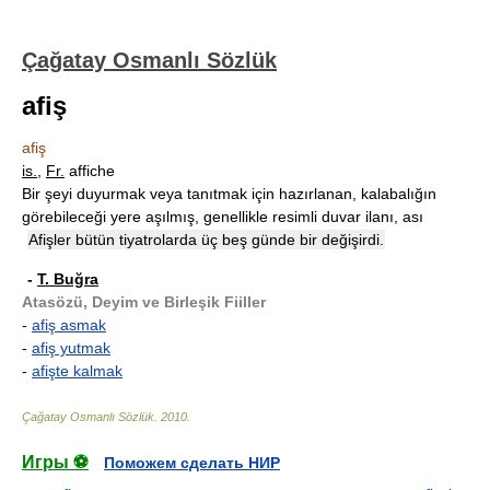
Çağatay Osmanlı Sözlük
afiş
afiş
is.
,
Fr.
affiche
Bir şeyi duyurmak veya tanıtmak için hazırlanan, kalabalığın
görebileceği yere aşılmış, genellikle resimli duvar ilanı, ası
Afişler bütün tiyatrolarda üç beş günde bir değişirdi.
-
T. Buğra
Atasözü, Deyim ve Birleşik Fiiller
-
afiş asmak
-
afiş yutmak
-
afişte kalmak
Çağatay Osmanlı Sözlük
.
2010
.
Игры ⚽
Поможем сделать НИР