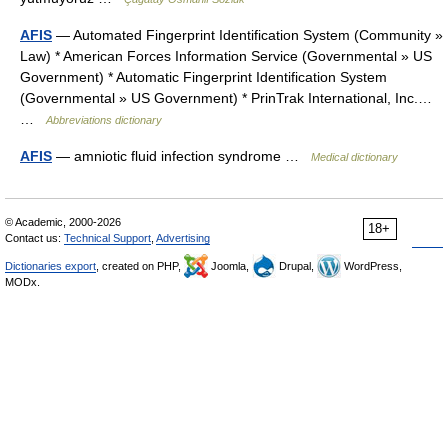
AFIS
— Automated Fingerprint Identification System (Community »
Law) * American Forces Information Service (Governmental » US
Government) * Automatic Fingerprint Identification System
(Governmental » US Government) * PrinTrak International, Inc.…
…
Abbreviations dictionary
AFIS
— amniotic fluid infection syndrome …
Medical dictionary
© Academic, 2000-2026
18+
Contact us:
Technical Support
,
Advertising
Dictionaries export
, created on PHP,
Joomla,
Drupal,
WordPress,
MODx.