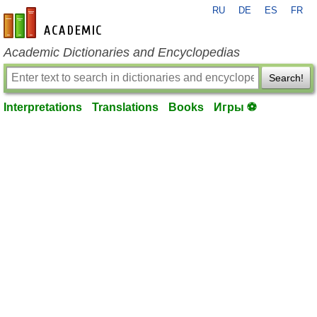
RU
DE
ES
FR
en-academic.com
Academic Dictionaries and Encyclopedias
Search!
Interpretations
Translations
Books
Игры ⚽