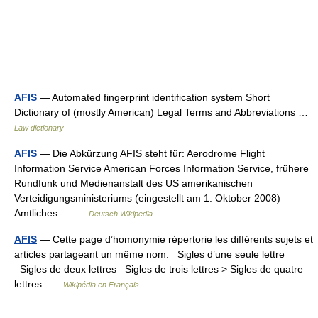
AFIS
— Automated fingerprint identification system Short
Dictionary of (mostly American) Legal Terms and Abbreviations …
Law dictionary
AFIS
— Die Abkürzung AFIS steht für: Aerodrome Flight
Information Service American Forces Information Service, frühere
Rundfunk und Medienanstalt des US amerikanischen
Verteidigungsministeriums (eingestellt am 1. Oktober 2008)
Amtliches… …
Deutsch Wikipedia
AFIS
— Cette page d’homonymie répertorie les différents sujets et
articles partageant un même nom. Sigles d’une seule lettre
Sigles de deux lettres Sigles de trois lettres > Sigles de quatre
lettres …
Wikipédia en Français