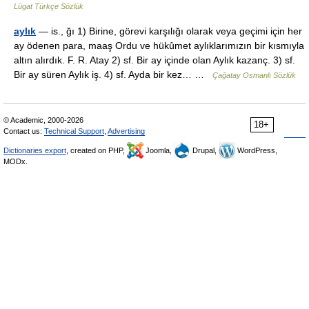
Lügat Türkçe Sözlük
aylık
— is., ğı 1) Birine, görevi karşılığı olarak veya geçimi için her
ay ödenen para, maaş Ordu ve hükûmet aylıklarımızın bir kısmıyla
altın alırdık. F. R. Atay 2) sf. Bir ay içinde olan Aylık kazanç. 3) sf.
Bir ay süren Aylık iş. 4) sf. Ayda bir kez… …
Çağatay Osmanlı Sözlük
© Academic, 2000-2026
18+
Contact us:
Technical Support
,
Advertising
Dictionaries export
, created on PHP,
Joomla,
Drupal,
WordPress,
MODx.