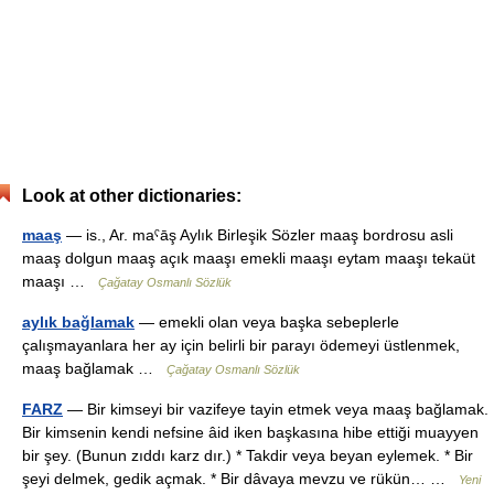
Look at other dictionaries:
maaş
— is., Ar. maˁāş Aylık Birleşik Sözler maaş bordrosu asli
maaş dolgun maaş açık maaşı emekli maaşı eytam maaşı tekaüt
maaşı …
Çağatay Osmanlı Sözlük
aylık bağlamak
— emekli olan veya başka sebeplerle
çalışmayanlara her ay için belirli bir parayı ödemeyi üstlenmek,
maaş bağlamak …
Çağatay Osmanlı Sözlük
FARZ
— Bir kimseyi bir vazifeye tayin etmek veya maaş bağlamak.
Bir kimsenin kendi nefsine âid iken başkasına hibe ettiği muayyen
bir şey. (Bunun zıddı karz dır.) * Takdir veya beyan eylemek. * Bir
şeyi delmek, gedik açmak. * Bir dâvaya mevzu ve rükün… …
Yeni