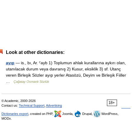
Look at other dictionaries:
ayıp
— is., bı, Ar. ˁayb 1) Toplumun ahlak kurallarına aykırı olan,
utanılacak durum veya davranış 2) Kusur, eksiklik 3) sf. Utanç
veren Birleşik Sözler ayıp yerler Atasözü, Deyim ve Birleşik Fiiller
…
Çağatay Osmanlı Sözlük
© Academic, 2000-2026
18+
Contact us:
Technical Support
,
Advertising
Dictionaries export
, created on PHP,
Joomla,
Drupal,
WordPress,
MODx.