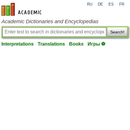
RU
DE
ES
FR
en-academic.com
Academic Dictionaries and Encyclopedias
Search!
Interpretations
Translations
Books
Игры ⚽