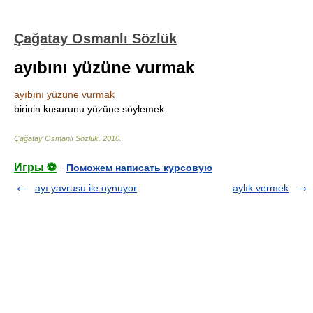
Çağatay Osmanlı Sözlük
ayıbını yüzüne vurmak
ayıbını yüzüne vurmak
birinin kusurunu yüzüne söylemek
Çağatay Osmanlı Sözlük
.
2010
.
Игры ⚽
Поможем написать курсовую
ayı yavrusu ile oynuyor
aylık vermek