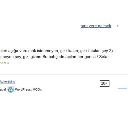
sırtı yere gelmek
yönleri açığa vurulmak istenmeyen, gizli kalan, gizli tutulan şey 2)
emeyen şey, giz, gizem Bu bahçede açılan her gonca / Sırlar
Sözlük
Advertising
18+
upal,
WordPress, MODx.