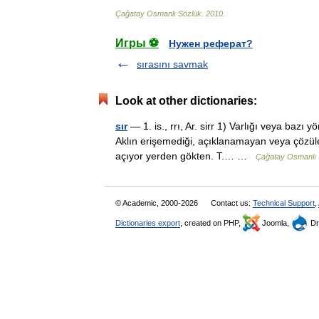
Çağatay
Osmanlı
Sözlük
.
2010
.
Игры ⚽
Нужен реферат?
sırasını savmak
Look at other dictionaries:
sır
— 1. is., rrı, Ar. sirr 1) Varlığı veya bazı 
Aklın erişemediği, açıklanamayan veya çözül
açıyor yerden gökten. T.… …
Çağatay Osmanlı 
© Academic, 2000-2026
Contact us:
Technical Support
,
Dictionaries export
, created on PHP,
Joomla,
Dr