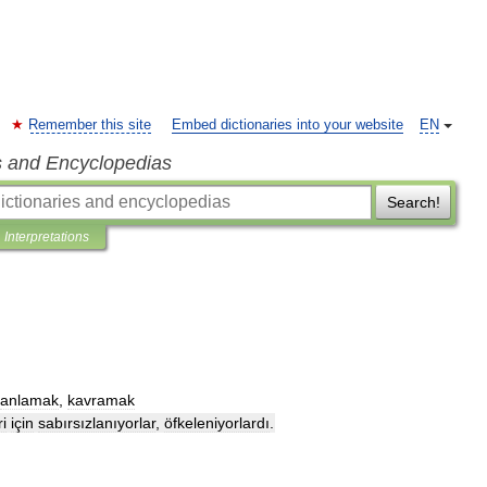
Remember this site
Embed dictionaries into your website
EN
s and Encyclopedias
Search!
Interpretations
anlamak
,
kavramak
i
için
sabırsızlanıyorlar
,
öfkeleniyorlardı
.