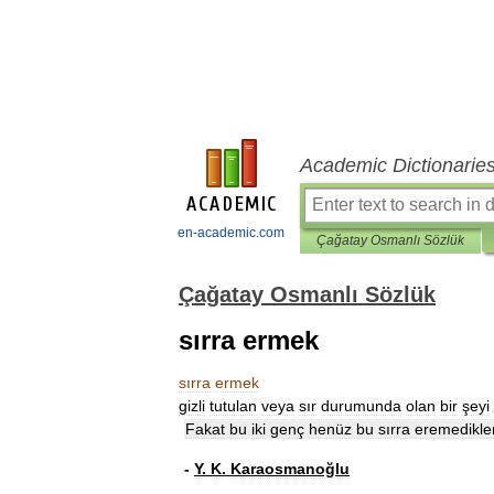
Academic Dictionarie
en-academic.com
Çağatay Osmanlı Sözlük
Çağatay Osmanlı Sözlük
sırra ermek
sırra
ermek
gizli
tutulan
veya
sır
durumunda
olan
bir
şeyi
Fakat
bu
iki
genç
henüz
bu
sırra
eremedikler
-
Y
.
K
.
Karaosmanoğlu