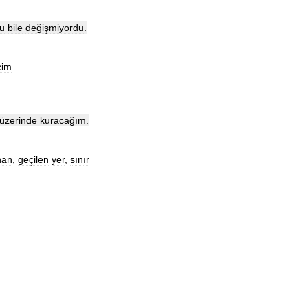
u
bile
değişmiyordu
.
çim
üzerinde
kuracağım
.
nan
,
geçilen
yer
,
sınır