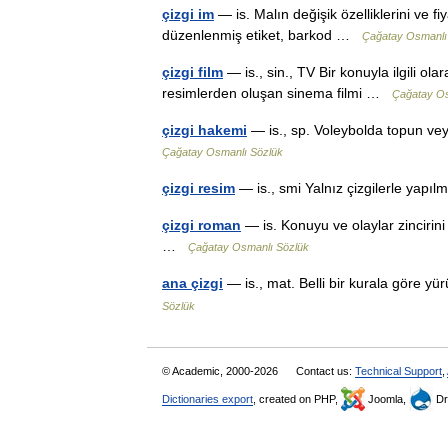
çizgi im
— is. Malın değişik özelliklerini ve fi
düzenlenmiş etiket, barkod …
Çağatay Osmanlı
çizgi film
— is., sin., TV Bir konuyla ilgili ola
resimlerden oluşan sinema filmi …
Çağatay Os
çizgi hakemi
— is., sp. Voleybolda topun v
Çağatay Osmanlı Sözlük
çizgi resim
— is., smi Yalnız çizgilerle yap
çizgi roman
— is. Konuyu ve olaylar zinciri
…
Çağatay Osmanlı Sözlük
ana çizgi
— is., mat. Belli bir kurala göre y
Sözlük
© Academic, 2000-2026
Contact us:
Technical Support
,
Dictionaries export
, created on PHP,
Joomla,
Dr