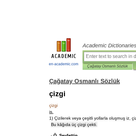
Academic Dictionarie
en-academic.com
Çağatay Osmanlı Sözlük
Çağatay Osmanlı Sözlük
çizgi
çizgi
is
.
1
)
Çizilerek
veya
çeşitli
yollarla
oluşmuş
iz
,
çi
Bu
kâğıda
üç
çizgi
çekti
.
-
Ö
.
Seyfettin