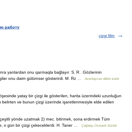
ю работу
çizgi film
sonra yanlardan onu qarmaqla bağlayır. S. R.. Gözlərinin
zgilər onu daim gülümsər göstərirdi. M. Rz …
Azərbaycan dilinin izahlı
öşesinde yatay bir çizgi ile gösterilen, harita üzerindeki uzunluğun
belirten ve bunun çizgi üzerinde işaretlenmesiyle elde edilen
 çeşitli yönde uzatmak 2) mec. bitirmek, sona erdirmek Tüm
re, o gün bir çizgi çekeceklerdi. H. Taner …
Çağatay Osmanlı Sözlük