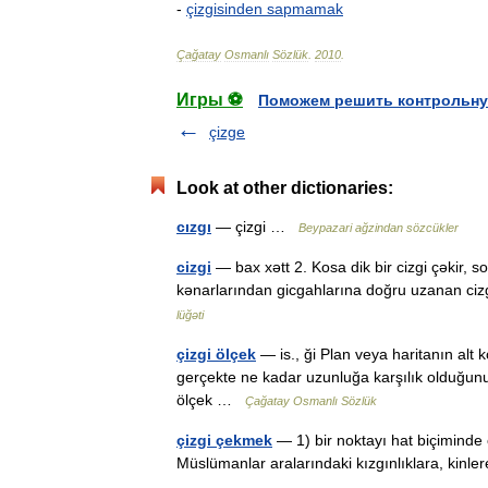
-
çizgisinden
sapmamak
Çağatay
Osmanlı
Sözlük
.
2010
.
Игры ⚽
Поможем решить контрольну
çizge
Look at other dictionaries:
cızgı
— çizgi …
Beypazari ağzindan sözcükler
cizgi
— bax xətt 2. Kosa dik bir cizgi çəkir, 
kənarlarından gicgahlarına doğru uzanan ci
lüğəti
çizgi ölçek
— is., ği Plan veya haritanın alt k
gerçekte ne kadar uzunluğa karşılık olduğunu 
ölçek …
Çağatay Osmanlı Sözlük
çizgi çekmek
— 1) bir noktayı hat biçiminde
Müslümanlar aralarındaki kızgınlıklara, kinle