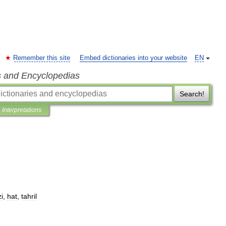
Remember this site
Embed dictionaries into your website
EN
s and Encyclopedias
Search!
Interpretations
zi
,
hat
,
tahril