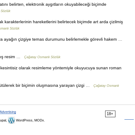
yatını belirten, elektronik aygıtların okuyabileceği biçimde
 Sözlük
rak karakterlerinin hareketlerini belirtecek biçimde art arda çizilmiş
manlı Sözlük
eya ayağın çizgiye temas durumunu belirlemekle görevli hakem …
ılmış resim …
Çağatay Osmanlı Sözlük
ni kesintisiz olarak resimleme yöntemiyle okuyucuya sunan roman
ürütülerek bir biçimin oluşmasına yarayan çizgi …
Çağatay Osmanlı
Advertising
18+
upal,
WordPress, MODx.