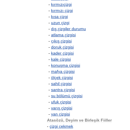
-
kırmızıçizgi
-
kırmızı
çizgi
-
kısa
çizgi
-
uzun
çizgi
-
dış
çizgiler
durumu
-
atlama
çizgisi
-
çıkış
çizgisi
-
doruk
çizgisi
-
kader
çizgisi
-
kale
çizgisi
-
konuşma
çizgisi
-
mafya
çizgisi
-
ölçek
çizgisi
-
sahil
çizgisi
-
santra
çizgisi
-
su
bölümü
çizgisi
-
ufuk
çizgisi
-
varış
çizgisi
-
yan
çizgisi
Atasözü
,
Deyim
ve
Birleşik
Fiiller
-
çizgi
çekmek