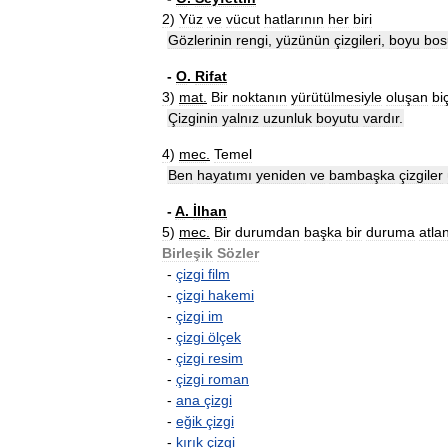
2
)
Yüz
ve
vücut
hatlarının
her
biri
Gözlerinin
rengi
,
yüzünün
çizgileri
,
boyu
bos
-
O
.
Rifat
3
)
mat
.
Bir
noktanın
yürütülmesiyle
oluşan
bi
Çizginin
yalnız
uzunluk
boyutu
vardır
.
4
)
mec
.
Temel
Ben
hayatımı
yeniden
ve
bambaşka
çizgiler
-
A
.
İlhan
5
)
mec
.
Bir
durumdan
başka
bir
duruma
atla
Birleşik
Sözler
-
çizgi
film
-
çizgi
hakemi
-
çizgi
im
-
çizgi
ölçek
-
çizgi
resim
-
çizgi
roman
-
ana
çizgi
-
eğik
çizgi
-
kırık
çizgi