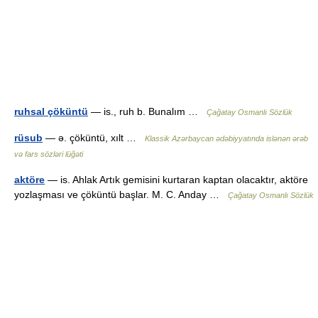
ruhsal çöküntü
— is., ruh b. Bunalım …
Çağatay Osmanlı Sözlük
rüsub
— ə. çöküntü, xılt …
Klassik Azərbaycan ədəbiyyatında islənən ərəb
və fars sözləri lüğəti
aktöre
— is. Ahlak Artık gemisini kurtaran kaptan olacaktır, aktöre
yozlaşması ve çöküntü başlar. M. C. Anday …
Çağatay Osmanlı Sözlük