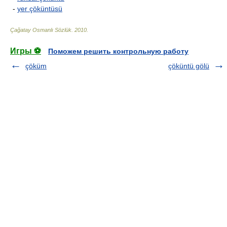
-
yer çöküntüsü
Çağatay Osmanlı Sözlük
.
2010
.
Игры ⚽
Поможем решить контрольную работу
çöküm
çöküntü gölü