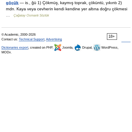
göçük
— is., ğü 1) Çökmüş, kaymış toprak, çöküntü, yıkıntı 2)
mdn. Kaya veya cevherin kendi kendine yer altına doğru çökmesi
…
Çağatay Osmanlı Sözlük
© Academic, 2000-2026
18+
Contact us:
Technical Support
,
Advertising
Dictionaries export
, created on PHP,
Joomla,
Drupal,
WordPress,
MODx.