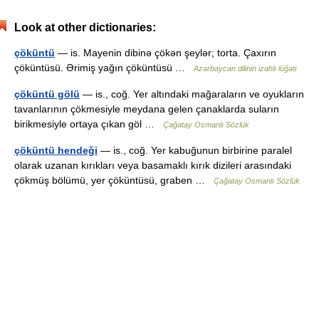
Look at other dictionaries:
çöküntü
— is. Mayenin dibinə çökən şeylər; torta. Çaxırın
çöküntüsü. Ərimiş yağın çöküntüsü …
Azərbaycan dilinin izahlı lüğəti
çöküntü gölü
— is., coğ. Yer altındaki mağaraların ve oyukların
tavanlarının çökmesiyle meydana gelen çanaklarda suların
birikmesiyle ortaya çıkan göl …
Çağatay Osmanlı Sözlük
çöküntü hendeği
— is., coğ. Yer kabuğunun birbirine paralel
olarak uzanan kırıkları veya basamaklı kırık dizileri arasındaki
çökmüş bölümü, yer çöküntüsü, graben …
Çağatay Osmanlı Sözlük