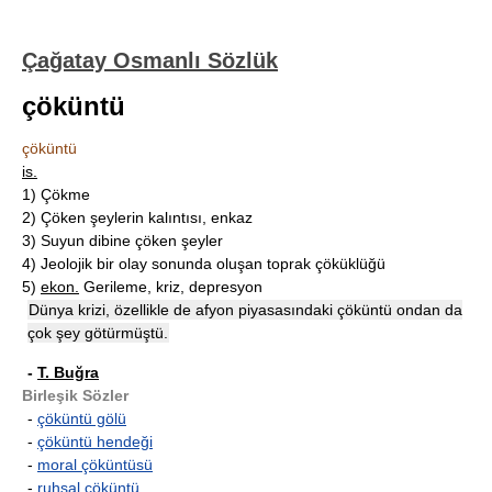
Çağatay Osmanlı Sözlük
çöküntü
çöküntü
is.
1)
Çökme
2)
Çöken şeylerin kalıntısı, enkaz
3)
Suyun dibine çöken şeyler
4)
Jeolojik bir olay sonunda oluşan toprak çöküklüğü
5)
ekon.
Gerileme, kriz, depresyon
Dünya krizi, özellikle de afyon piyasasındaki çöküntü ondan da
çok şey götürmüştü.
-
T. Buğra
Birleşik Sözler
-
çöküntü gölü
-
çöküntü hendeği
-
moral çöküntüsü
-
ruhsal çöküntü