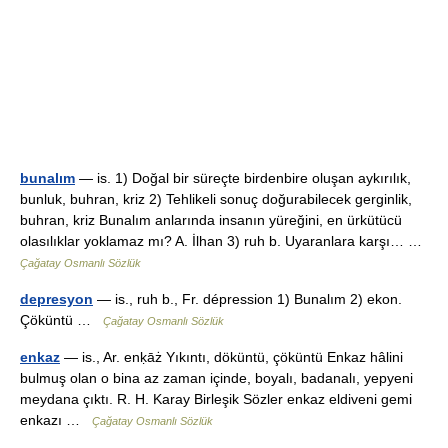
bunalım
— is. 1) Doğal bir süreçte birdenbire oluşan aykırılık,
bunluk, buhran, kriz 2) Tehlikeli sonuç doğurabilecek gerginlik,
buhran, kriz Bunalım anlarında insanın yüreğini, en ürkütücü
olasılıklar yoklamaz mı? A. İlhan 3) ruh b. Uyaranlara karşı… …
Çağatay Osmanlı Sözlük
depresyon
— is., ruh b., Fr. dépression 1) Bunalım 2) ekon.
Çöküntü …
Çağatay Osmanlı Sözlük
enkaz
— is., Ar. enḳāż Yıkıntı, döküntü, çöküntü Enkaz hâlini
bulmuş olan o bina az zaman içinde, boyalı, badanalı, yepyeni
meydana çıktı. R. H. Karay Birleşik Sözler enkaz eldiveni gemi
enkazı …
Çağatay Osmanlı Sözlük