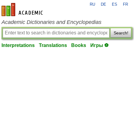
RU
DE
ES
FR
en-academic.com
Academic Dictionaries and Encyclopedias
Search!
Interpretations
Translations
Books
Игры ⚽