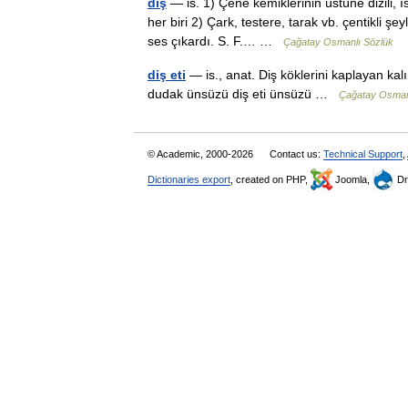
diş
— is. 1) Çene kemiklerinin üstüne dizili,
her biri 2) Çark, testere, tarak vb. çentikli şey
ses çıkardı. S. F.… …
Çağatay Osmanlı Sözlük
diş eti
— is., anat. Diş köklerini kaplayan kalı
dudak ünsüzü diş eti ünsüzü …
Çağatay Osman
© Academic, 2000-2026
Contact us:
Technical Support
,
Dictionaries export
, created on PHP,
Joomla,
Dr