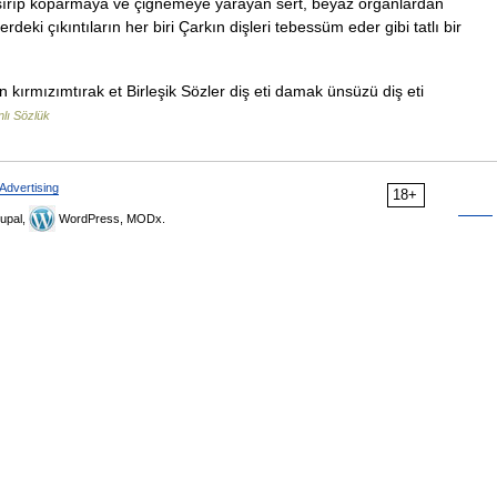
 ısırıp koparmaya ve çiğnemeye yarayan sert, beyaz organlardan
lerdeki çıkıntıların her biri Çarkın dişleri tebessüm eder gibi tatlı bir
n kırmızımtırak et Birleşik Sözler diş eti damak ünsüzü diş eti
lı Sözlük
Advertising
18+
upal,
WordPress, MODx.