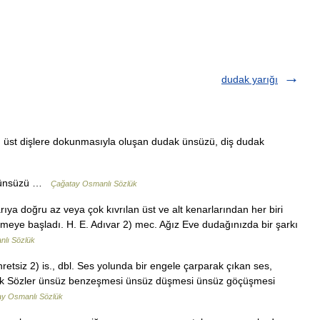
dudak yarığı
ın üst dişlere dokunmasıyla oluşan dudak ünsüzü, diş dudak
ak ünsüzü …
Çağatay Osmanlı Sözlük
arıya doğru az veya çok kıvrılan üst ve alt kenarlarından her biri
rmeye başladı. H. E. Adıvar 2) mec. Ağız Eve dudağınızda bir şarkı
lı Sözlük
etsiz 2) is., dbl. Ses yolunda bir engele çarparak çıkan ses,
eşik Sözler ünsüz benzeşmesi ünsüz düşmesi ünsüz göçüşmesi
y Osmanlı Sözlük