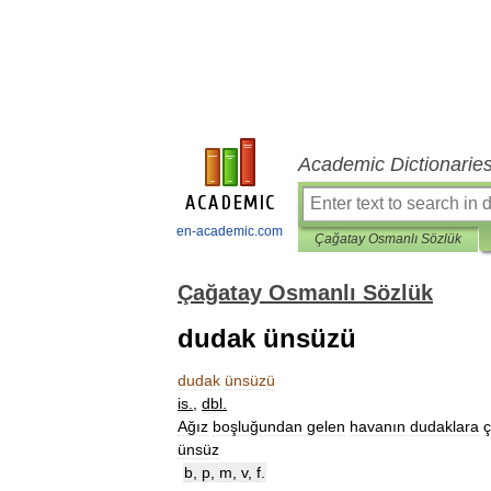
Academic Dictionarie
en-academic.com
Çağatay Osmanlı Sözlük
Çağatay Osmanlı Sözlük
dudak ünsüzü
dudak
ünsüzü
is
.
,
dbl
.
Ağız
boşluğundan
gelen
havanın
dudaklara
ç
ünsüz
b
,
p
,
m
,
v
,
f
.