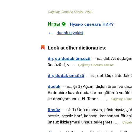
Çağatay
Osmanlı
Sözlük
.
2010
.
Игры ⚽
Нужно сделать НИР?
dudak tiryakisi
Look at other dictionaries:
diş eti-dudak ünsüzü
— is., dbl. Alt dudağ
ünsüzü: f, v …
Çağatay Osmanlı Sözlük
diş-dudak ünsüzü
— is., dbl. Diş eti dud
dudak
— is., ğı 1) Ağzın, dişleri örten ve dış
Birdenbire kavalı dudaklarına götürdü ve üfü
ile dönüyorsunuz. H. Taner… …
Çağatay Osman
ünsüz
— sf. 1) Ünü olmayan, gösterişsiz, şöhr
sessiz, sessiz harf, konson, konsonant Birl
ünsüz ikizleşmesi ünsüz tekleşmesi …
Çağata