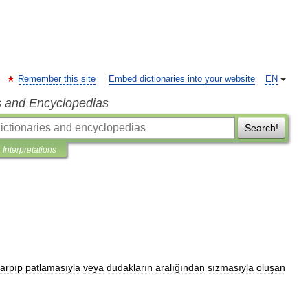
Remember this site
Embed dictionaries into your website
EN
s and Encyclopedias
Search!
Interpretations
arpıp
patlamasıyla
veya
dudakların
aralığından
sızmasıyla
oluşan