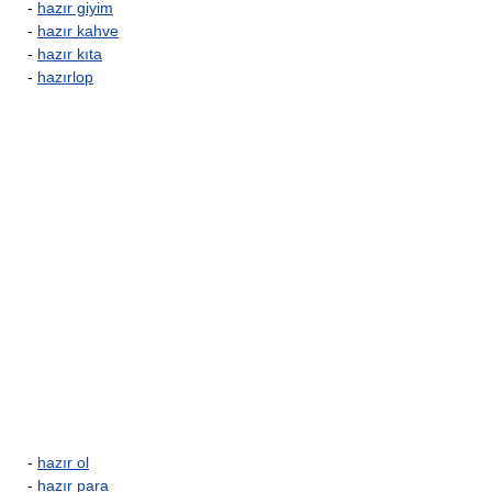
-
hazır giyim
-
hazır kahve
-
hazır kıta
-
hazırlop
-
hazır ol
-
hazır para