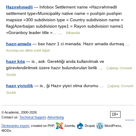
Hazırəhmədli
— Infobox Settlement name =Hazırəhmədli
settlement type=Municipality native name = pushpin pushpin
mapsize =300 subdivision type = Country subdivision name =
flag|Azerbaijan subdivision type1 = Rayon subdivision name1
=Goranboy leader title =… …
Wikipedia
hazır-amadə
— bax hazır 1 ci mənada. Hazır amadə durmaq …
Azərbaycan dilinin izahlı lüğəti
hazır kıta
— is., ask. Gerektiği anda kullanılmak ve
görevlendirilmek üzere hazır bulundurulan birlik …
Çağatay Osmanlı
Sözlük
hazır yiyicilik
— is., ği Hazır yiyici olma durumu …
Çağatay Osmanlı
Sözlük
© Academic, 2000-2026
18+
Contact us:
Technical Support
,
Advertising
Dictionaries export
, created on PHP,
Joomla,
Drupal,
WordPress,
MODx.