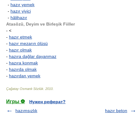
-
hazır yemek
-
hazır yiyici
-
hâlihazır
Atasözü, Deyim ve Birleşik Fiiller
- <
-
hazır etmek
-
hazır mezarın ölüsü
-
hazır olmak
-
hazıra dağlar dayanmaz
-
hazıra konmak
-
hazırda olmak
-
hazırdan yemek
Çağatay Osmanlı Sözlük
.
2010
.
Игры ⚽
Нужен реферат?
hazımsızlık
hazır beton