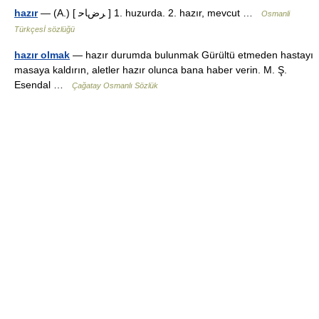
hazır
— (A.) [ ﺮﺽﺎﺣ ] 1. huzurda. 2. hazır, mevcut …
Osmanli
Türkçesİ sözlüğü
hazır olmak
— hazır durumda bulunmak Gürültü etmeden hastayı
masaya kaldırın, aletler hazır olunca bana haber verin. M. Ş.
Esendal …
Çağatay Osmanlı Sözlük