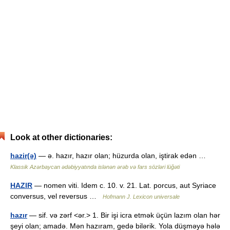
Look at other dictionaries:
hazir(ə)
— ə. hazır, hazır olan; hüzurda olan, iştirak edən …
Klassik Azərbaycan ədəbiyyatında islənən ərəb və fars sözləri lüğəti
HAZIR
— nomen viti. Idem c. 10. v. 21. Lat. porcus, aut Syriace
conversus, vel reversus …
Hofmann J. Lexicon universale
hazır
— sif. və zərf <ər.> 1. Bir işi icra etmək üçün lazım olan hər
şeyi olan; amadə. Mən hazıram, gedə bilərik. Yola düşməyə hələ