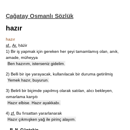
Çağatay Osmanlı Sözlük
hazır
hazır
sf.
,
Ar.
ḥāżir
1)
Bir iş yapmak için gereken her şeyi tamamlamış olan, anık,
amade, müheyya
Ben hazırım, isterseniz gidelim.
2)
Belli bir işe yarayacak, kullanılacak bir duruma getirilmiş
Yemek hazır, buyurun.
3)
Belirli bir biçimde yapılmış olarak satılan, alıcı bekleyen,
ısmarlama karşıtı
Hazır elbise. Hazır ayakkabı.
4)
zf.
Bu fırsattan yararlanarak
Hazır çıkmışken yağ ile pirinç alayım.
-
R. N. Güntekin