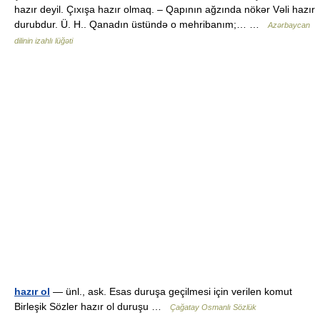
hazır deyil. Çıxışa hazır olmaq. – Qapının ağzında nökər Vəli hazır
durubdur. Ü. H.. Qanadın üstündə o mehribanım;… …
Azərbaycan
dilinin izahlı lüğəti
hazır ol
— ünl., ask. Esas duruşa geçilmesi için verilen komut
Birleşik Sözler hazır ol duruşu …
Çağatay Osmanlı Sözlük