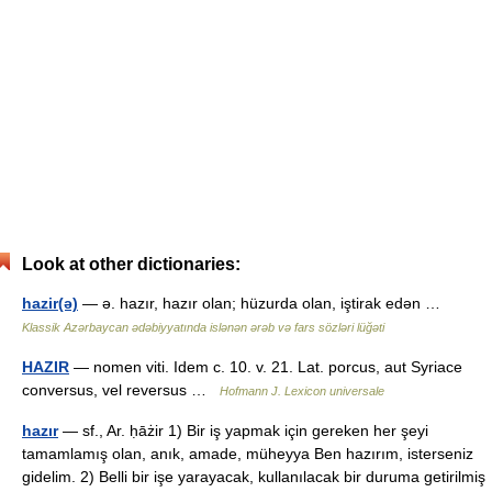
Look at other dictionaries:
hazir(ə)
— ə. hazır, hazır olan; hüzurda olan, iştirak edən …
Klassik Azərbaycan ədəbiyyatında islənən ərəb və fars sözləri lüğəti
HAZIR
— nomen viti. Idem c. 10. v. 21. Lat. porcus, aut Syriace
conversus, vel reversus …
Hofmann J. Lexicon universale
hazır
— sf., Ar. ḥāżir 1) Bir iş yapmak için gereken her şeyi
tamamlamış olan, anık, amade, müheyya Ben hazırım, isterseniz
gidelim. 2) Belli bir işe yarayacak, kullanılacak bir duruma getirilmiş