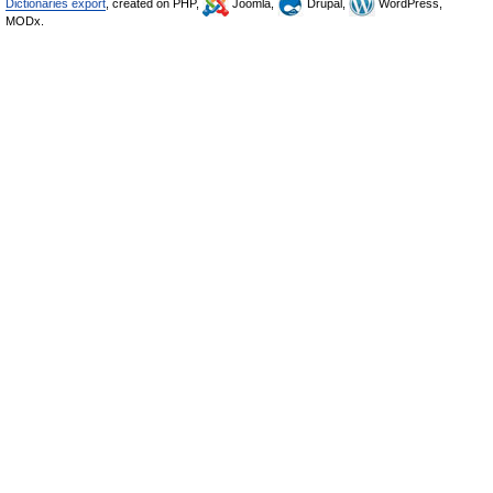
Dictionaries export
, created on PHP,
Joomla,
Drupal,
WordPress,
MODx.