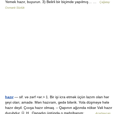
Yemek hazır, buyurun. 3) Belirli bir biçimde yapılmış… …
Çağatay
Osmanlı Sözlük
hazır
— sif. və zərf <ər.> 1. Bir işi icra etmək üçün lazım olan hər
şeyi olan; amadə. Mən hazıram, gedə bilərik. Yola düşməyə hələ
hazır deyil. Çıxışa hazır olmaq. – Qapının ağzında nökər Vəli hazır
durubdur. Ü. H.. Qanadın üstündə o mehribanım;… …
Azərbaycan