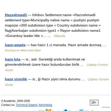
Hazırəhmədli
— Infobox Settlement name =Hazırəhmədli
settlement type=Municipality native name = pushpin pushpin
mapsize =300 subdivision type = Country subdivision name =
flag|Azerbaijan subdivision type1 = Rayon subdivision name1
=Goranboy leader title =… …
Wikipedia
hazır-amadə
— bax hazır 1 ci mənada. Hazır amadə durmaq …
Azərbaycan dilinin izahlı lüğəti
hazır kıta
— is., ask. Gerektiği anda kullanılmak ve
görevlendirilmek üzere hazır bulundurulan birlik …
Çağatay Osmanlı
Sözlük
hazır yiyicilik
— is., ği Hazır yiyici olma durumu …
Çağatay Osmanlı
Sözlük
© Academic, 2000-2026
18+
Contact us:
Technical Support
,
Advertising