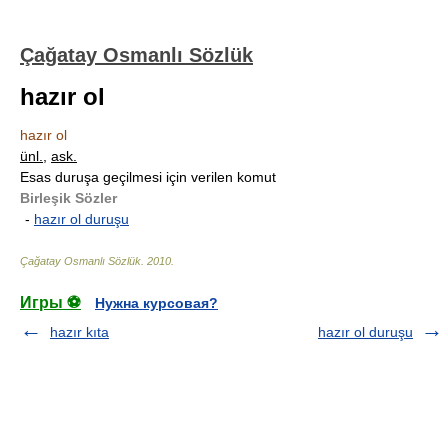
Çağatay Osmanlı Sözlük
hazır ol
hazır ol
ünl.
,
ask.
Esas duruşa geçilmesi için verilen komut
Birleşik Sözler
-
hazır ol duruşu
Çağatay Osmanlı Sözlük
.
2010
.
Игры ⚽
Нужна курсовая?
hazır kıta
hazır ol duruşu