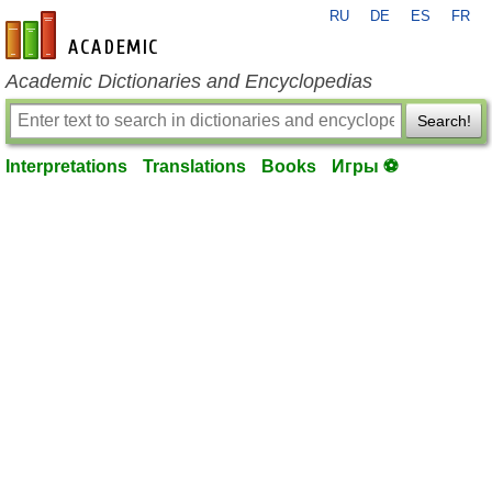
RU
DE
ES
FR
en-academic.com
Academic Dictionaries and Encyclopedias
Search!
Interpretations
Translations
Books
Игры ⚽