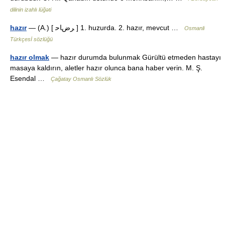
dilinin izahlı lüğəti
hazır
— (A.) [ ﺮﺽﺎﺣ ] 1. huzurda. 2. hazır, mevcut …
Osmanli
Türkçesİ sözlüğü
hazır olmak
— hazır durumda bulunmak Gürültü etmeden hastayı
masaya kaldırın, aletler hazır olunca bana haber verin. M. Ş.
Esendal …
Çağatay Osmanlı Sözlük