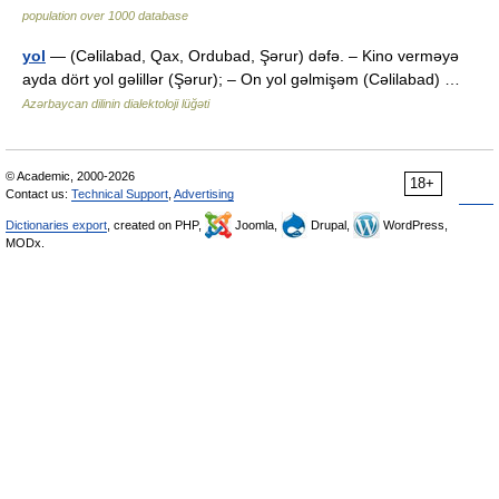
population over 1000 database
yol
— (Cəlilabad, Qax, Ordubad, Şərur) dəfə. – Kino verməyə
ayda dört yol gəlillər (Şərur); – On yol gəlmişəm (Cəlilabad) …
Azərbaycan dilinin dialektoloji lüğəti
© Academic, 2000-2026
18+
Contact us:
Technical Support
,
Advertising
Dictionaries export
, created on PHP,
Joomla,
Drupal,
WordPress,
MODx.