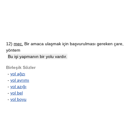
12)
mec.
Bir amaca ulaşmak için başvurulması gereken çare,
yöntem
Bu işi yapmanın bir yolu vardır.
Birleşik Sözler
-
yol ağzı
-
yol ayrımı
-
yol azığı
-
yol bel
-
yol boyu