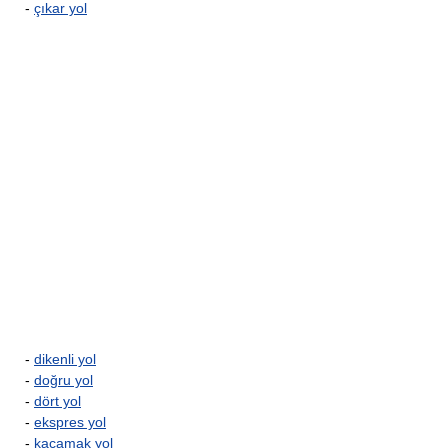
-
çıkar yol
-
dikenli yol
-
doğru yol
-
dört yol
-
ekspres yol
-
kaçamak yol