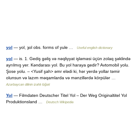
yol
— yol, ȝol obs. forms of yule …
Useful english dictionary
yol
— is. 1. Gediş gəliş və nəqliyyat işləməsi üçün zolaq şəklində
ayrılmış yer. Kəndarası yol. Bu yol haraya gedir? Avtomobil yolu.
Şose yolu. – <Yusif şah> əmr elədi ki, hər yerdə yollar təmir
olunsun və lazım məqamlarda və mənzillərdə körpülər …
Azərbaycan dilinin izahlı lüğəti
Yol
— Filmdaten Deutscher Titel Yol – Der Weg Originaltitel Yol
Produktionsland …
Deutsch Wikipedia