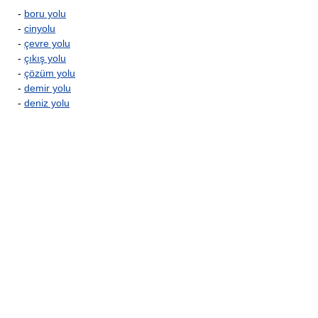
-
boru yolu
-
cinyolu
-
çevre yolu
-
çıkış yolu
-
çözüm yolu
-
demir yolu
-
deniz yolu