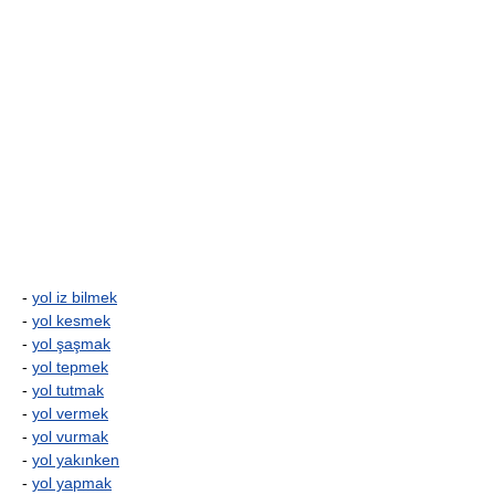
-
yol iz bilmek
-
yol kesmek
-
yol şaşmak
-
yol tepmek
-
yol tutmak
-
yol vermek
-
yol vurmak
-
yol yakınken
-
yol yapmak