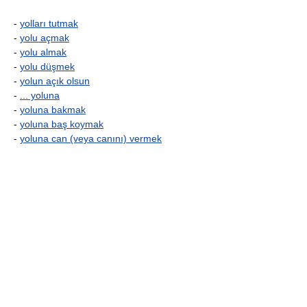
-
yolları tutmak
-
yolu açmak
-
yolu almak
-
yolu düşmek
-
yolun açık olsun
-
... yoluna
-
yoluna bakmak
-
yoluna baş koymak
-
yoluna can (veya canını) vermek