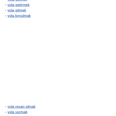
-
yola getirmek
-
yola gitmek
-
yola koyulmak
-
yola revan olmak
-
yola vurmak