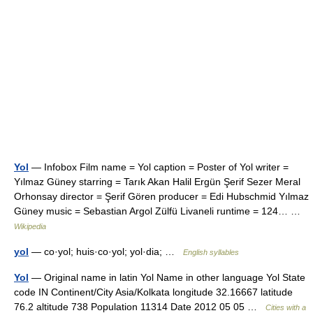
Yol
— Infobox Film name = Yol caption = Poster of Yol writer =
Yılmaz Güney starring = Tarık Akan Halil Ergün Şerif Sezer Meral
Orhonsay director = Şerif Gören producer = Edi Hubschmid Yılmaz
Güney music = Sebastian Argol Zülfü Livaneli runtime = 124… …
Wikipedia
yol
— co·yol; huis·co·yol; yol·dia; …
English syllables
Yol
— Original name in latin Yol Name in other language Yol State
code IN Continent/City Asia/Kolkata longitude 32.16667 latitude
76.2 altitude 738 Population 11314 Date 2012 05 05 …
Cities with a