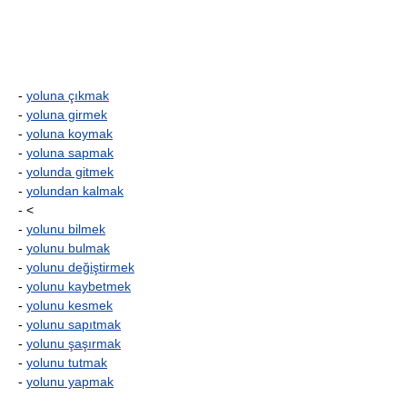
-
yoluna çıkmak
-
yoluna girmek
-
yoluna koymak
-
yoluna sapmak
-
yolunda gitmek
-
yolundan kalmak
- <
-
yolunu bilmek
-
yolunu bulmak
-
yolunu değiştirmek
-
yolunu kaybetmek
-
yolunu kesmek
-
yolunu sapıtmak
-
yolunu şaşırmak
-
yolunu tutmak
-
yolunu yapmak