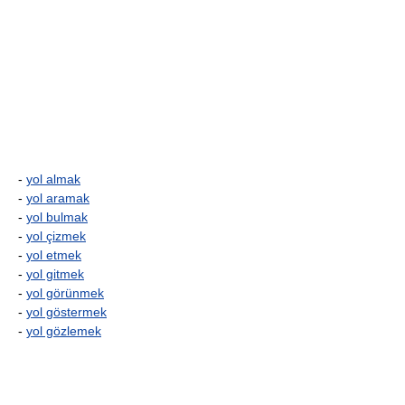
-
yol almak
-
yol aramak
-
yol bulmak
-
yol çizmek
-
yol etmek
-
yol gitmek
-
yol görünmek
-
yol göstermek
-
yol gözlemek