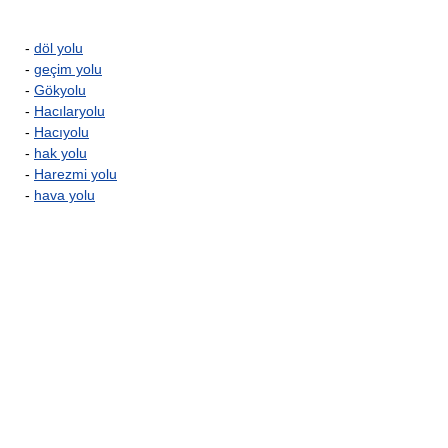
-
döl yolu
-
geçim yolu
-
Gökyolu
-
Hacılaryolu
-
Hacıyolu
-
hak yolu
-
Harezmi yolu
-
hava yolu