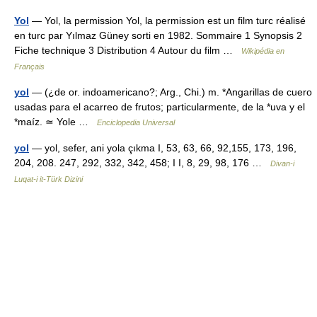
Yol
— Yol, la permission Yol, la permission est un film turc réalisé
en turc par Yılmaz Güney sorti en 1982. Sommaire 1 Synopsis 2
Fiche technique 3 Distribution 4 Autour du film …
Wikipédia en
Français
yol
— (¿de or. indoamericano?; Arg., Chi.) m. *Angarillas de cuero
usadas para el acarreo de frutos; particularmente, de la *uva y el
*maíz. ≃ Yole …
Enciclopedia Universal
yol
— yol, sefer, ani yola çıkma I, 53, 63, 66, 92,155, 173, 196,
204, 208. 247, 292, 332, 342, 458; I I, 8, 29, 98, 176 …
Divan-i
Luqat-i it-Türk Dizini