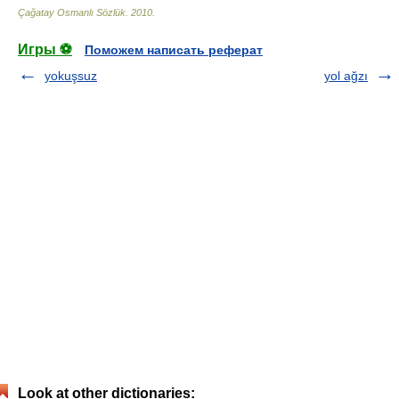
Çağatay Osmanlı Sözlük
.
2010
.
Игры ⚽
Поможем написать реферат
yokuşsuz
yol ağzı
Look at other dictionaries: