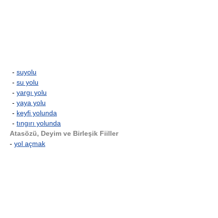
-
suyolu
-
su yolu
-
yargı yolu
-
yaya yolu
-
keyfi yolunda
-
tıngırı yolunda
Atasözü, Deyim ve Birleşik Fiiller
-
yol açmak