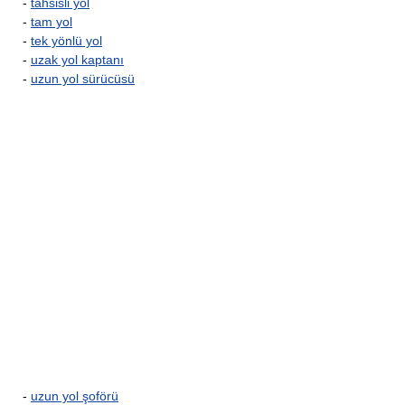
-
tahsisli yol
-
tam yol
-
tek yönlü yol
-
uzak yol kaptanı
-
uzun yol sürücüsü
-
uzun yol şoförü