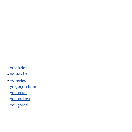
-
yoldüzler
-
yol erkân
-
yol evladı
-
yolgeçen hanı
-
yol halısı
-
yol haritası
-
yol işareti