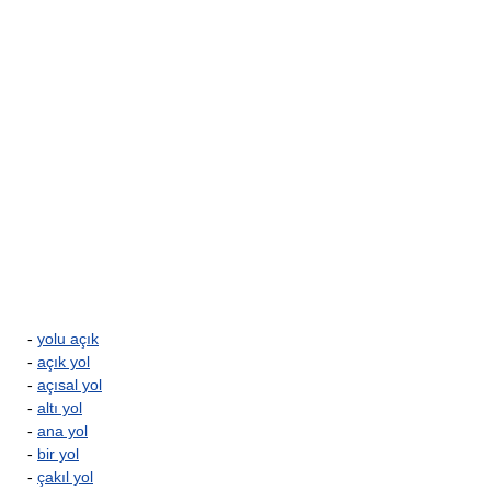
-
yolu açık
-
açık yol
-
açısal yol
-
altı yol
-
ana yol
-
bir yol
-
çakıl yol